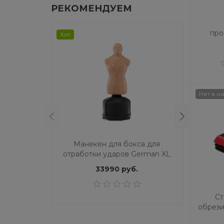
РЕКОМЕНДУЕМ
про
Хит
Хит
Proxim
Нет в н
Манекен для бокса для
Мане
отработки ударов German XL
отрабо
бежевый
33990 руб.
Ст
обрези
уровн