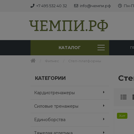
+7 495 532 40 32
info@чемпи.рф
Пн-Пт
КАТАЛОГ
П
Фитнес
Степ-платформы
Сте
КАТЕГОРИИ
Кардиотренажеры
Силовые тренажеры
Хит
Единоборства
Тяжелая атлетика