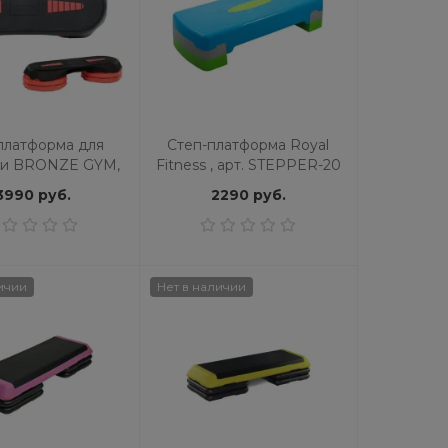
платформа для
Степ-платформа Royal
ки BRONZE GYM,
Fitness , арт. STEPPER-20
107 см
3990 руб.
2290 руб.
ичии
Нет в наличии