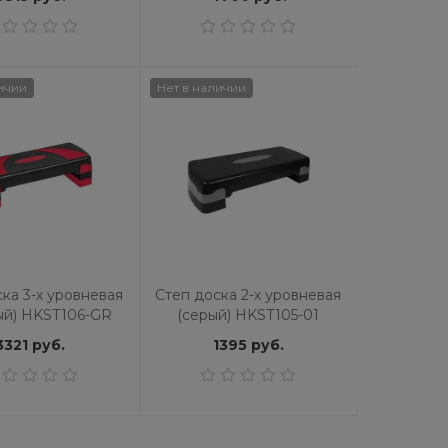
ичии
Нет в наличии
ка 3-х уровневая
Степ доска 2-х уровневая
ый) HKST106-GR
(серый) HKST105-01
3321 руб.
1395 руб.