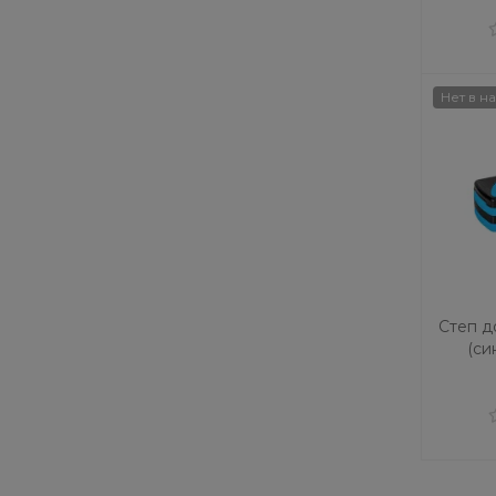
Нет в н
Степ д
(си