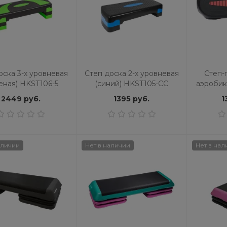
оска 3-х уровневая
Степ доска 2-х уровневая
Степ-
еная) HKST106-5
(синий) HKST105-CC
аэроби
2449 руб.
1395 руб.
1
аличии
Нет в наличии
Нет в нал