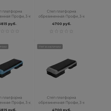
п платформа
Степ платформа
енная Профи, 3-х
обрезиненная Профи, 3-х
Нет в наличии
Скидка 27 %
ая STPRO201-6D
уровневая STPRO201-5E
6815 руб.
4700 руб.
Хит
ичии
Нет в наличии
Беговая дорожка OXYGEN
Беговая дорожка C
FITNESS M-CONCEPT SPORT
FITNESS T306 N
(RED)
109990 руб.
22623 руб.
30990 
п платформа
Степ платформа
енная Профи, 3-х
обрезиненная Профи, 3-х
вая STPRO201-2B
уровневая STPRO201-1A
6815 руб.
4700 руб.