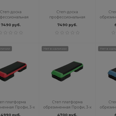
Степ-доска
Степ-доска
Сте
фессиональная
профессиональная
обрезин
Скидка 24 %
a Fitness, арт. FT-
Proxima Fitness, арт. FT-
уровнев
7490 руб.
7490 руб.
Хит
STP, черный
STP, зеленый
аличии
Нет в наличии
Нет в нал
кен для бокса для
Силовой комплекс OXYGEN
тки ударов German L
FITNESS SITKOR
красный
28990 руб.
72192 руб.
94990 руб.
еп платформа
Степ платформа
Сте
ненная Профи, 3-х
обрезиненная Профи, 3-х
обрезин
евая STPRO201-4D
уровневая STPRO201-3C
уровне
4990 руб.
4700 руб.