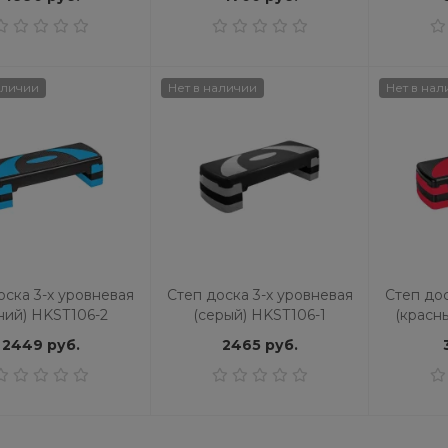
аличии
Нет в наличии
Нет в нал
оска 3-х уровневая
Степ доска 3-х уровневая
Степ дос
ний) HKST106-2
(серый) HKST106-1
(красн
2449 руб.
2465 руб.