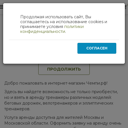
0
0
Продолжая использовать сайт, Вы
Аренда тренажеров
соглашаетесь на использование cookies и
принимаете условия
политики
Аренда беговых дорожек,
конфиденциальности
.
эллиптических тренажеров и
велотренажеров
СОГЛАСЕН
В этой категории нет товаров.
ПРОДОЛЖИТЬ
Добро пожаловать в интернет-магазин Чемпи.рф!
Здесь вы найдете возможность не только приобрести,
но и взять в аренду тренажеры различных моделей:
беговых дорожек, велотренажеров и эллиптических
тренажеров.
Услуга аренды доступна для жителей Москвы и
Московской области. Оформить заявку на аренду очень