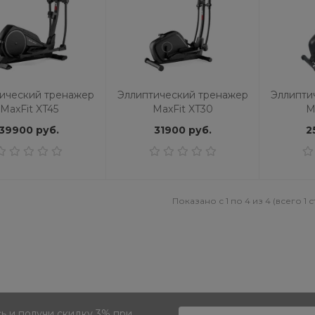
кен для бокса для
Силовой комплекс OXYGEN
тки ударов German L
FITNESS SITKOR
красный
28990 руб.
72192 руб.
94990 руб.
ический тренажер
Эллиптический тренажер
Эллипти
MaxFit XT45
MaxFit XT30
M
39900 руб.
31900 руб.
2
Показано с 1 по 4 из 4 (всего 1 
 и получи скидку 3% при