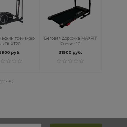
Беговая дорожка OXYGEN
Беговая дорожка C
FITNESS M-CONCEPT SPORT
FITNESS T306 N
(RED)
86892 руб.
109990 руб.
22623 руб.
30990 
ческий тренажер
Беговая дорожка MAXFIT
axFit XT20
Runner 10
5900 руб.
31900 руб.
страниц)