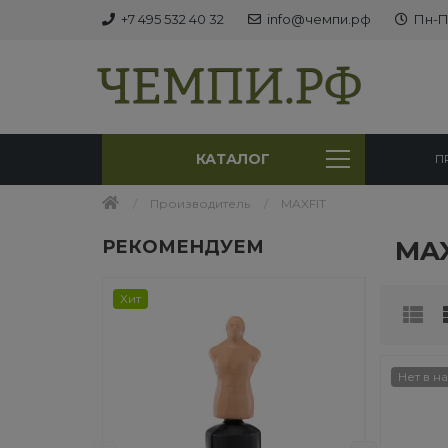
+7 495 532 40 32
info@чемпи.рф
Пн-Пт
КАТАЛОГ
П
Производитель
MAXFIT
MAX
РЕКОМЕНДУЕМ
Хит
Хит
Нет в н