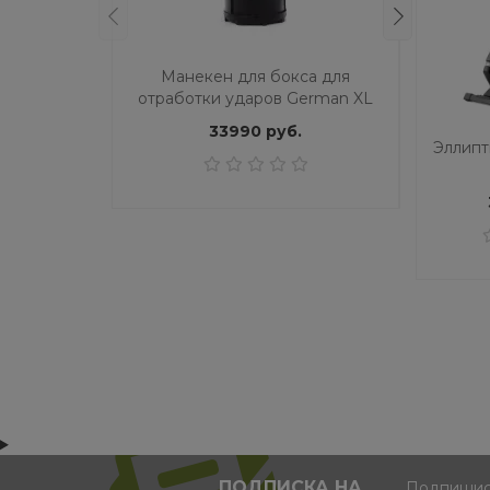
Манекен для бокса для
Мане
отработки ударов German XL
отрабо
бежевый
33990 руб.
Эллипт
ПОДПИСКА НА
Подпишись