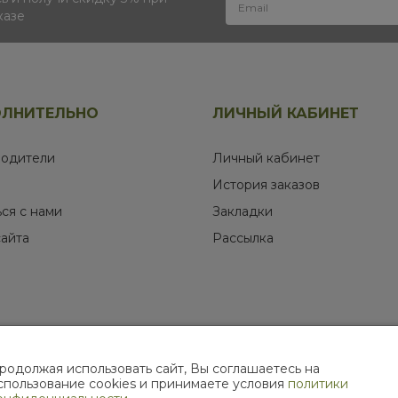
казе
ЛНИТЕЛЬНО
ЛИЧНЫЙ КАБИНЕТ
одители
Личный кабинет
История заказов
ься с нами
Закладки
сайта
Рассылка
родолжая использовать сайт, Вы соглашаетесь на
МЫ В СОЦИАЛЬНЫХ СЕТЯХ
спользование cookies и принимаете условия
политики