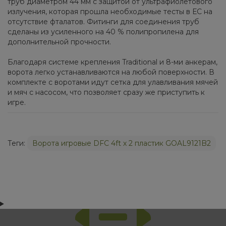
труб диаметром 44 мм с защитой от ультрафиолетового
излучения, которая прошла необходимые тесты в ЕС на
отсутствие фталатов. Фитинги для соединения труб
сделаны из усиленного на 40 % полипропилена для
дополнительной прочности.
Благодаря системе крепления Traditional и 8-ми анкерам,
ворота легко устанавливаются на любой поверхности. В
комплекте с воротами идут сетка для улавливания мячей
и мяч с насосом, что позволяет сразу же приступить к
игре.
Теги:
Ворота игровые DFC 4ft х 2 пластик GOAL9121B2