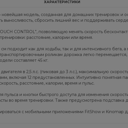
ХАРАКТЕРИСТИКИ
это новейшая модель, созданная для домашних тренировок и
ть выносливость, сбросить лишний вес и поддерживать серде
TOUCH CONTROL”, позволяющую менять скорость бесконтактн
тренировки: расстояние, калории или время.
см подходит как для ходьбы, так и для интенсивного бега, 
я транспортировочным роликам дорожка легко перемещается,
дели составляет 45 кг.
игателя в 2,5 л.с. (пиковая до 3 л.с.), максимальную скорост
рамм, включая 12 предустановленных. Интуитивно понятная п
орость, расстояние, калории, время и пульс.
я пульса и кнопки быстрого доступа для изменения скорости
асты во время тренировки. Также предусмотрена подставка 
ироваться с мобильными приложениями FitShow и Kinomap д