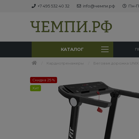
+7 495 532 40 32
info@чемпи.рф
Пн-Пт
КАТАЛОГ
П
Кардиотренажеры
Беговая дорожка UNIX F
Скидка 25 %
Хит