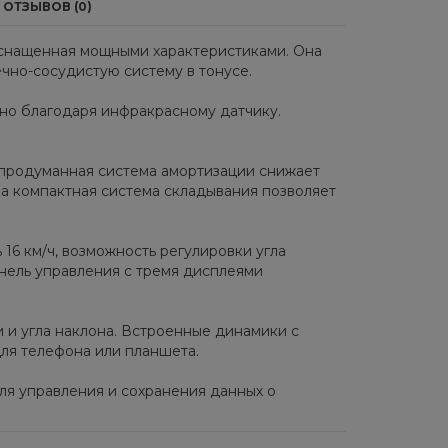
ОТЗЫВОВ (0)
 оснащенная мощными характеристиками. Она
чно-сосудистую систему в тонусе.
о благодаря инфракрасному датчику.
а продуманная система амортизации снижает
 а компактная система складывания позволяет
ь 16 км/ч, возможность регулировки угла
анель управления с тремя дисплеями
 и угла наклона. Встроенные динамики с
для телефона или планшета.
ля управления и сохранения данных о