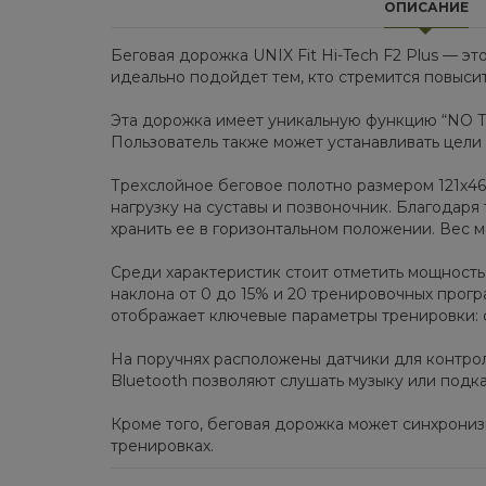
ОПИСАНИЕ
Беговая дорожка UNIX Fit Hi-Tech F2 Plus — 
идеально подойдет тем, кто стремится повыси
Эта дорожка имеет уникальную функцию “NO 
Пользователь также может устанавливать цели 
Трехслойное беговое полотно размером 121х46 
нагрузку на суставы и позвоночник. Благодар
хранить ее в горизонтальном положении. Вес мо
Среди характеристик стоит отметить мощность дв
наклона от 0 до 15% и 20 тренировочных прог
отображает ключевые параметры тренировки: ск
На поручнях расположены датчики для контрол
Bluetooth позволяют слушать музыку или подк
Кроме того, беговая дорожка может синхрониз
тренировках.