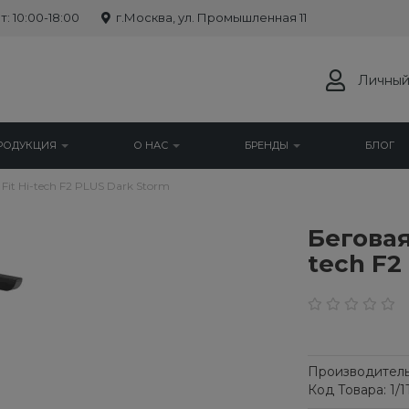
: 10:00-18:00
г.Москва, ул. Промышленная 11
Личный
РОДУКЦИЯ
О НАС
БРЕНДЫ
БЛОГ
it Hi-tech F2 PLUS Dark Storm
Беговая
tech F2
Производитель
Код Товара: 1