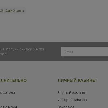
US Dark Storm
 и получи скидку 3% при
казе
ЛНИТЕЛЬНО
ЛИЧНЫЙ КАБИНЕТ
одители
Личный кабинет
История заказов
ься с нами
Закладки