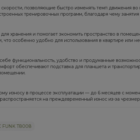
 скорости, позволяющие быстро изменять темп движения во
встроенных тренировочных программ, благодаря чему занятия
 для хранения и помогает экономить пространство в помеще
, что особенно удобно для использования в квартире или 
себе функциональность, удобство и продуманные возможнос
мфорт обеспечивают подставка для планшета и транспортир
 помещении.
му износу в процессе эксплуатации — до 6 месяцев с момен
е распространяется на преждевременный износ из-за чрезме
C FUNK T8008