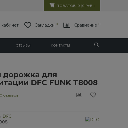
ТОВАРОВ: 0 (0 РУБ.)
0
0
 кабинет
Закладки
Сравнение
ОТЗЫВЫ
КОНТАКТЫ
я дорожка для
итации DFC FUNK T8008
0 отзывов
:
DFC
8008