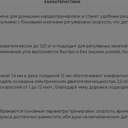
ХАРАКТЕРИСТИКИ
ена для домашних кардиотренировок и станет удобным ре
ручнями с боковыми кнопками регулировки скорости, что де
зователя весом до 120 кг и подходит для регулярных занят
изменение угла выполняется быстро и без лишних усилий, п
щиной 1,4 мм и дека толщиной 12 мм обеспечивают комфортно
дель оснащена электрическим двигателем мощностью 2,5 л/с
коростей от 1 до 12 км/ч , благодаря чему дорожка подходит
ражаются основные параметры тренировки: скорость, время,
пульса достаточно разместить обе руки на металлических дат