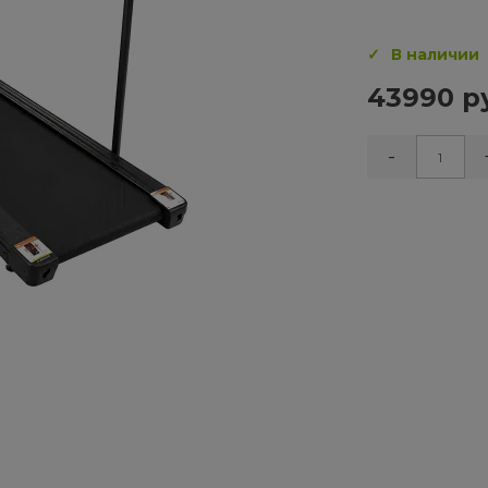
В наличии
43990 р
-