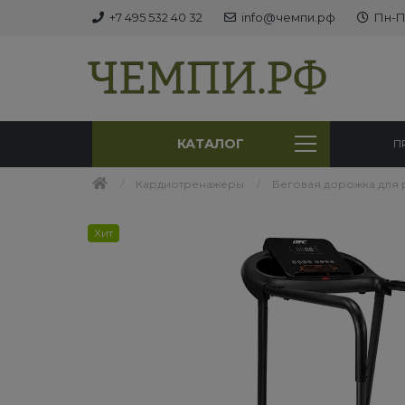
+7 495 532 40 32
info@чемпи.рф
Пн-Пт
КАТАЛОГ
П
Кардиотренажеры
Беговая дорожка для 
Хит