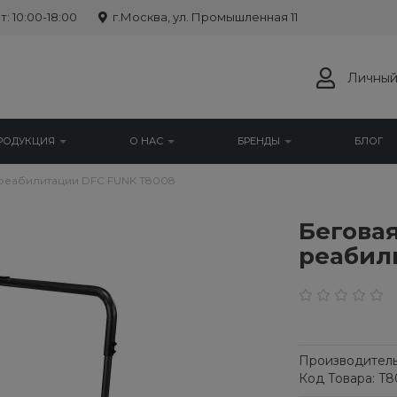
: 10:00-18:00
г.Москва, ул. Промышленная 11
Личный
РОДУКЦИЯ
О НАС
БРЕНДЫ
БЛОГ
реабилитации DFC FUNK T8008
Бегова
реабил
Производитель
Код Товара: T