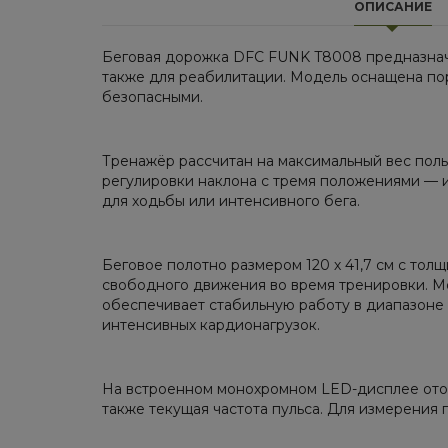
ОПИСАНИЕ
Беговая дорожка DFC FUNK T8008 предназнач
также для реабилитации. Модель оснащена по
безопасными.
Тренажёр рассчитан на максимальный вес поль
регулировки наклона с тремя положениями — 
для ходьбы или интенсивного бега.
Беговое полотно размером 120 х 41,7 см с тол
свободного движения во время тренировки. Мо
обеспечивает стабильную работу в диапазоне с
интенсивных кардионагрузок.
На встроенном монохромном LED-дисплее отоб
также текущая частота пульса. Для измерения 