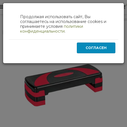
0
0
Продолжая использовать сайт, Вы
Фитнес
Степ доска 3-х уровневая (красный) HKST106-G
соглашаетесь на использование cookies и
принимаете условия
политики
конфиденциальности
.
Нет в наличии
СОГЛАСЕН