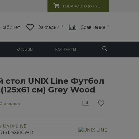
ТОВАРОВ: 0 (0 РУБ.)
0
0
 кабинет
Закладки
Сравнение
ОТЗЫВЫ
КОНТАКТЫ
 стол UNIX Line Футбол
 (125х61 см) Grey Wood
0 отзывов
:
UNIX LINE
/1GTS125X61GWD