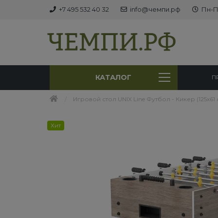
+7 495 532 40 32
info@чемпи.рф
Пн-Пт
КАТАЛОГ
П
Игровой стол UNIX Line Футбол - Кикер (125х61 
Хит