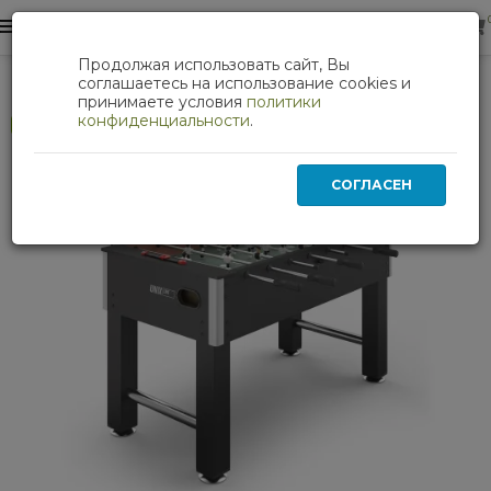
0
0
Продолжая использовать сайт, Вы
Игровой стол UNIX Line Футбол - Кикер (140х74 cм) Black
соглашаетесь на использование cookies и
принимаете условия
политики
конфиденциальности
.
Хит
СОГЛАСЕН