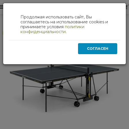
0
0
Продолжая использовать сайт, Вы
Теннисный стол DONIC INDOOR STYLE 600 GRAY
соглашаетесь на использование cookies и
принимаете условия
политики
конфиденциальности
.
Хит
СОГЛАСЕН