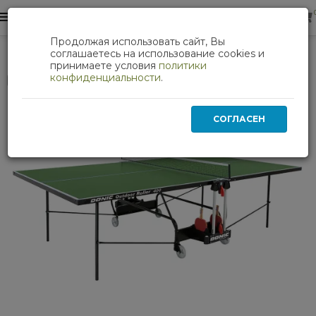
0
0
Продолжая использовать сайт, Вы
Теннисный стол DONIC OUTDOOR ROLLER 400 GREEN
соглашаетесь на использование cookies и
принимаете условия
политики
конфиденциальности
.
Нет в наличии
СОГЛАСЕН