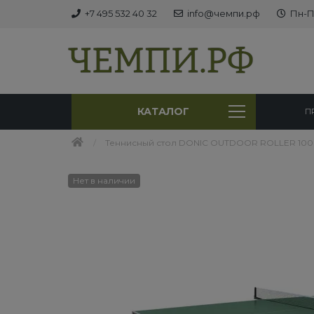
+7 495 532 40 32
info@чемпи.рф
Пн-Пт
КАТАЛОГ
П
Теннисный стол DONIC OUTDOOR ROLLER 10
Нет в наличии