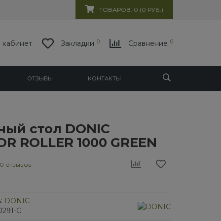
ТОВАРОВ: 0 (0 РУБ.)
0
0
 кабинет
Закладки
Сравнение
ОТЗЫВЫ
КОНТАКТЫ
ный стол DONIC
R ROLLER 1000 GREEN
0 отзывов
:
DONIC
0291-G