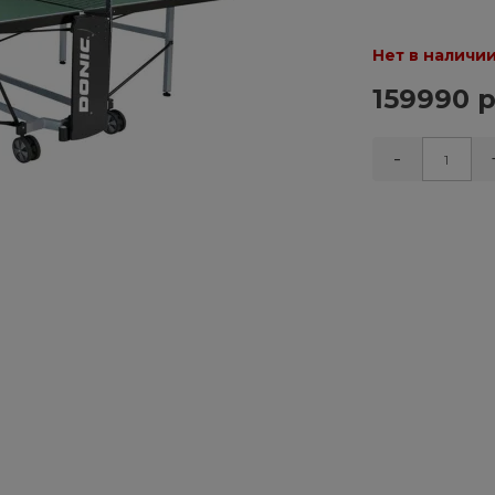
Нет в наличи
159990 р
-