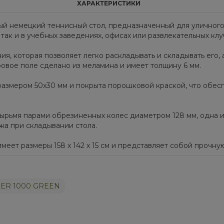
ХАРАКТЕРИСТИКИ
й немецкий теннисный стол, предназначенный для уличного 
 так и в учебных заведениях, офисах или развлекательных клу
я, которая позволяет легко раскладывать и складывать его
ровое поле сделано из меламина и имеет толщину 6 мм.
 размером 50x30 мм и покрыта порошковой краской, что обес
ырьмя парами обрезиненных колес диаметром 128 мм, одна 
ажа при складывании стола.
меет размеры 158 х 142 х 15 см и представляет собой прочн
LER 1000 GREEN