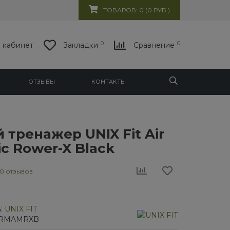
ТОВАРОВ: 0 (0 РУБ.)
0
0
 кабинет
Закладки
Сравнение
ОТЗЫВЫ
КОНТАКТЫ
 тренажер UNIX Fit Air
c Rower-X Black
0 отзывов
:
UNIX FIT
/1RMAMRXB