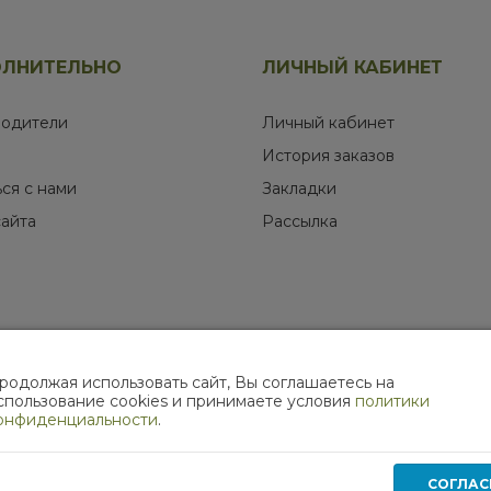
ЛНИТЕЛЬНО
ЛИЧНЫЙ КАБИНЕТ
одители
Личный кабинет
История заказов
ься с нами
Закладки
сайта
Рассылка
родолжая использовать сайт, Вы соглашаетесь на
МЫ В СОЦИАЛЬНЫХ СЕТЯХ
спользование cookies и принимаете условия
политики
онфиденциальности
.
СОГЛАС