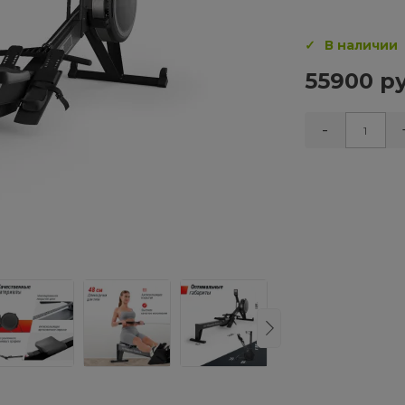
В наличии
55900 ру
-