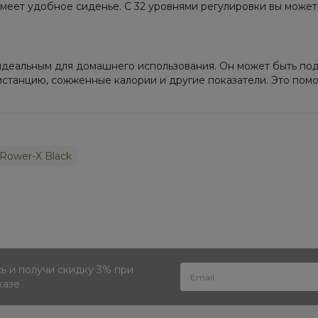
имеет удобное сиденье. С 32 уровнями регулировки вы може
о идеальным для домашнего использования. Он может быть 
дистанцию, сожженные калории и другие показатели. Это пом
 Rower-X Black
 и получи скидку 3% при
казе