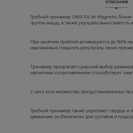
ОПИСАНИЕ
Гребной тренажер UNIX Fit Air Magnetic Rower
группы мышц, а также улучшать выносливость 
При занятиях греблей активируются до 86% мышц
максимально повысить результаты своих трени
Тренажер предлагает широкий выбор режимов с
магнитным сопротивлением способствует сжига
У него есть множество предустановленных про
Гребной тренажер также укрепляет сердце и л
движению он безопасен для суставов и подходи