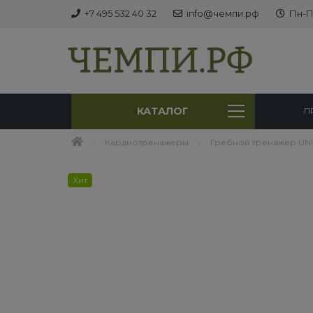
+7 495 532 40 32
info@чемпи.рф
Пн-Пт
КАТАЛОГ
П
Кардиотренажеры
Гребной тренажер UNIX 
Хит