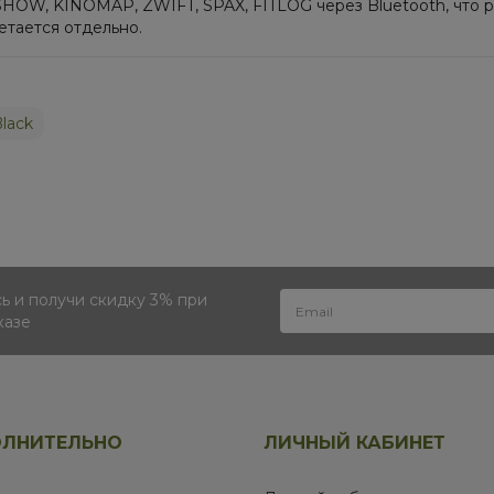
HOW, KINOMAP, ZWIFT, SPAX, FITLOG через Bluetooth, что 
етается отдельно.
lack
 и получи скидку 3% при
казе
ЛНИТЕЛЬНО
ЛИЧНЫЙ КАБИНЕТ