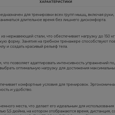
ХАРАКТЕРИСТИКИ
предназначен для тренировки всех групп мышц, включая руки
заниматься длительное время без лишнего дискомфорта.
 из нержавеющей стали, что обеспечивает нагрузку до 150 к
кую форму. Занятия на гребном тренажере способствуют по
лу и создать красивый рельеф тела.
и, что позволяет адаптировать интенсивность упражнений по
выбрать оптимальную нагрузку для достижения максимальных
печивает комфортные условия для тренировок. Эргономичная
ость и удобство.
 немного места, что делает его идеальным для использовани
 5,5 дюйма, на котором отображаются время, дистанция, со