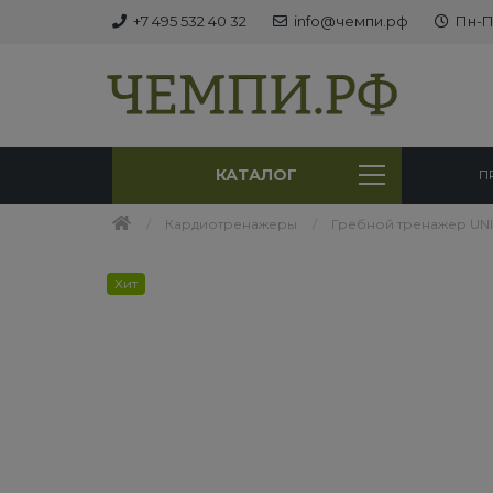
+7 495 532 40 32
info@чемпи.рф
Пн-Пт
КАТАЛОГ
П
Кардиотренажеры
Гребной тренажер UNIX 
Хит