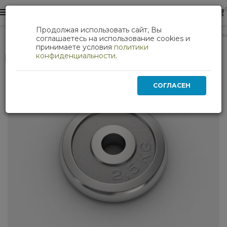
0
0
Продолжая использовать сайт, Вы
Силовые тренажеры
Диск хромированный UNIX Fit 2.5 кг
соглашаетесь на использование cookies и
принимаете условия
политики
конфиденциальности
.
Нет в наличии
СОГЛАСЕН