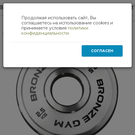
0
0
Продолжая использовать сайт, Вы
Силовые тренажеры
Диск олимпийский BRONZE GYM ста
соглашаетесь на использование cookies и
принимаете условия
политики
конфиденциальности
.
Нет в наличии
СОГЛАСЕН