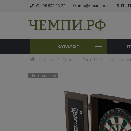
+7 495 532 40 32
info@чемпи.рф
Пн-Пт
КАТАЛОГ
П
Игры
Дартс
Дартс UNIX Line Dartboar
Нет в наличии