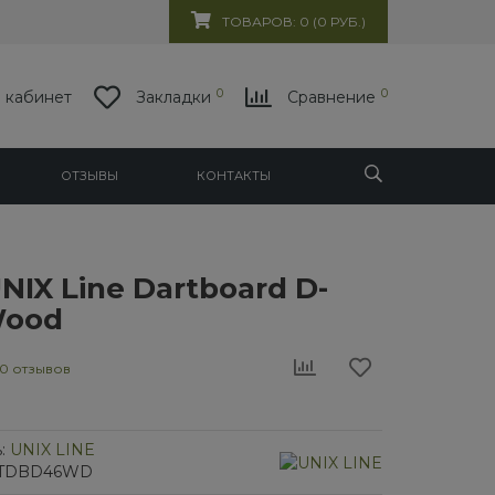
ТОВАРОВ: 0 (0 РУБ.)
0
0
 кабинет
Закладки
Сравнение
ОТЗЫВЫ
КОНТАКТЫ
NIX Line Dartboard D-
Wood
0 отзывов
:
UNIX LINE
/1TDBD46WD