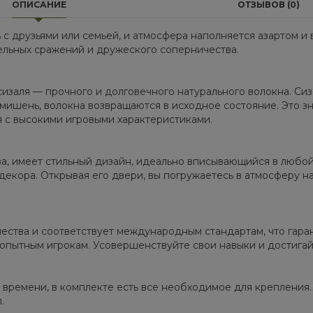
ОПИСАНИЕ
ОТЗЫВОВ (0)
 с друзьями или семьей, и атмосфера наполняется азартом и 
ельных сражений и дружеского соперничества.
изаля — прочного и долговечного натурального волокна. Си
 мишень, волокна возвращаются в исходное состояние. Это з
я с высокими игровыми характеристиками.
а, имеет стильный дизайн, идеально вписывающийся в любо
екора. Открывая его двери, вы погружаетесь в атмосферу н
ества и соответствует международным стандартам, что гар
и опытным игрокам. Усовершенствуйте свои навыки и достигай
 времени, в комплекте есть все необходимое для крепления.
.