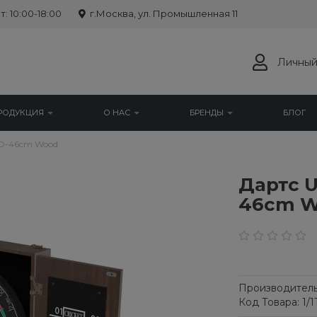
: 10:00-18:00
г.Москва, ул. Промышленная 11
Личный
РОДУКЦИЯ
О НАС
БРЕНДЫ
БЛОГ
d D-46cm Wood
Дартс U
46cm 
Производитель
Код Товара: 1