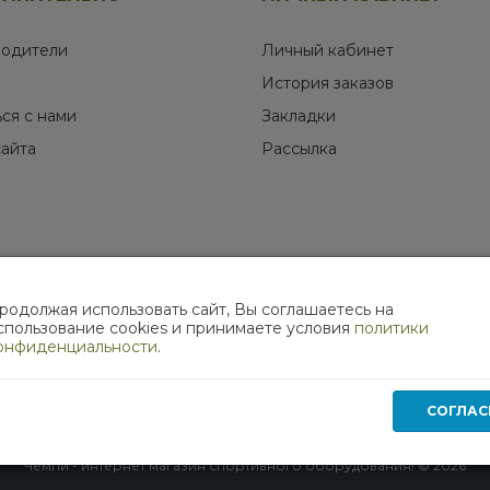
одители
Личный кабинет
История заказов
ься с нами
Закладки
сайта
Рассылка
родолжая использовать сайт, Вы соглашаетесь на
МЫ В СОЦИАЛЬНЫХ СЕТЯХ
спользование cookies и принимаете условия
политики
онфиденциальности
.
СОГЛАС
Работает на
ocStore
Чемпи - интернет магазин спортивного оборудования! © 2026