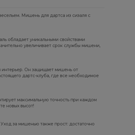
весельем. Мишень для дартса из сизаля с
заль обладает уникальными свойствами
начительно увеличивает срок службы мишени,
й интерьер. Он защищает мишень от
астоящего дартс-клуба, где все необходимое
антирует максимальную точность при каждом
те новых высот!
 Уход за мишенью также прост: достаточно