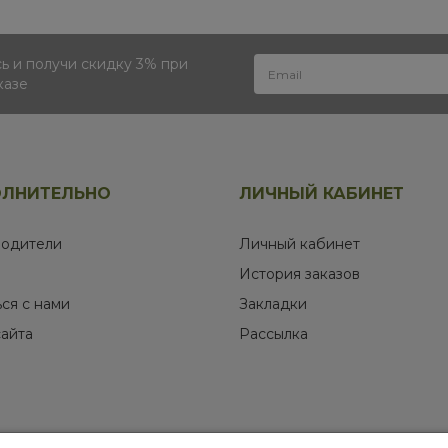
 и получи скидку 3% при
казе
ЛНИТЕЛЬНО
ЛИЧНЫЙ КАБИНЕТ
одители
Личный кабинет
История заказов
ься с нами
Закладки
сайта
Рассылка