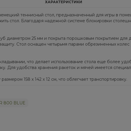
ХАРАКТЕРИСТИКИ
емецкий теннисный стол, предназначенный для игры в поме
жить стол. Благодаря надежной системе блокировки столешн
труб диаметром 25 мм и покрыта порошковым покрытием для 
 защиту. Стол оснащен четырьмя парами обрезиненных колес
складывании, что делает использование стола еще более уд
чку. Для удобства хранения ракеток и мячей имеется специа
азмером 158 х 142 х 12 см, что облегчает транспортировку.
R 800 BLUE