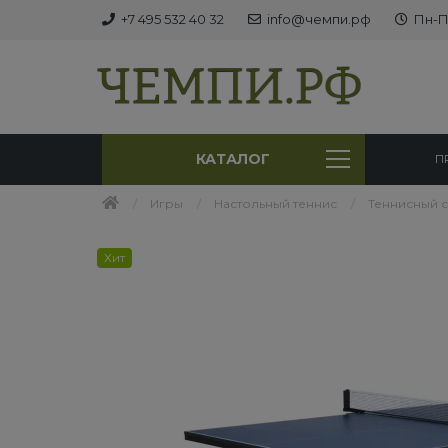
+7 495 532 40 32
info@чемпи.рф
Пн-Пт
КАТАЛОГ
П
Игры
Настольный теннис
Теннисный 
Хит