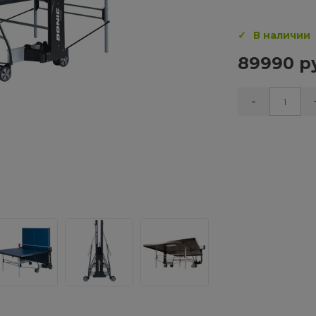
В наличии
89990 р
-