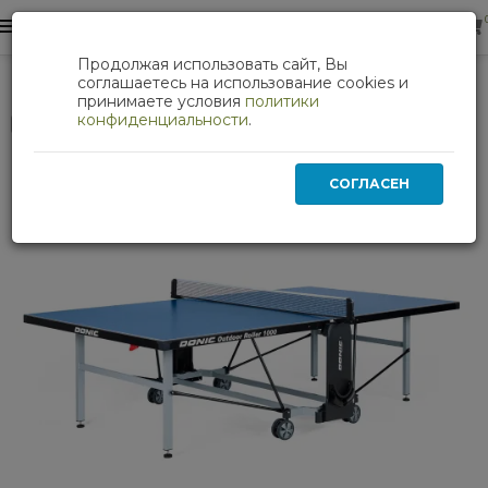
0
0
Продолжая использовать сайт, Вы
Теннисный стол DONIC OUTDOOR ROLLER 1000 BLUE
соглашаетесь на использование cookies и
принимаете условия
политики
конфиденциальности
.
Нет в наличии
СОГЛАСЕН