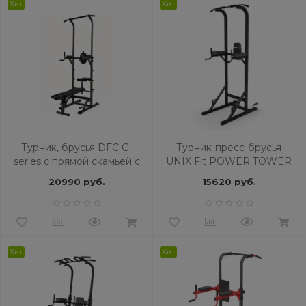
Хит
Хит
Турник, брусья DFC G-
Турник-пресс-брусья
series с прямой скамьей с
UNIX Fit POWER TOWER
валиками
120
20990 руб.
15620 руб.
Хит
Хит