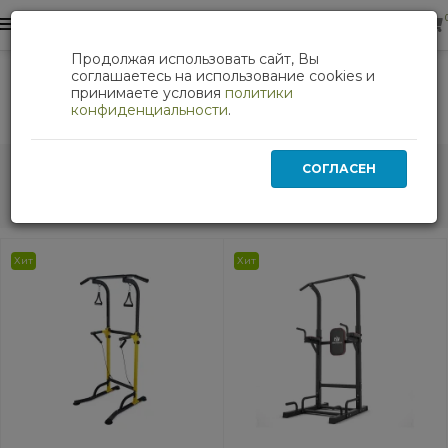
0
0
Продолжая использовать сайт, Вы
Силовые тренажеры
Силовые рамы и турники
соглашаетесь на использование cookies и
принимаете условия
политики
Силовые рамы и турники
конфиденциальности
.
Сортировка:
Показать:
СОГЛАСЕН
Хит
Хит