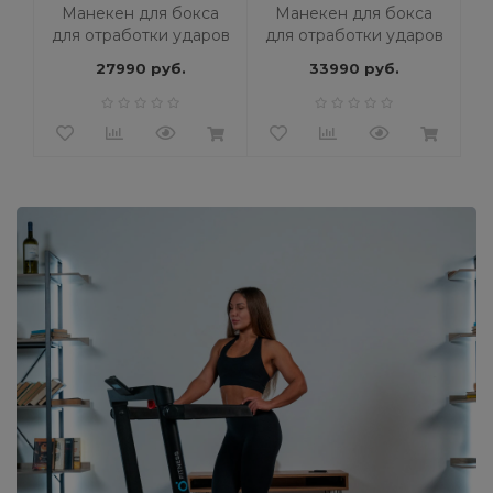
Манекен для бокса
Манекен для бокса
для отработки ударов
для отработки ударов
German L бежевый
German XL черный
27990 руб.
33990 руб.
7