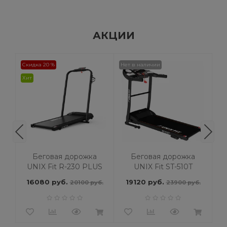
АКЦИИ
Скидка 20 %
Нет в наличии
Не
Хит
Беговая дорожка
Беговая дорожка
UNIX Fit R-230 PLUS
UNIX Fit ST-510T
16080 руб.
19120 руб.
1
б.
20100 руб.
23900 руб.