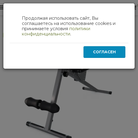
0
0
Продолжая использовать сайт, Вы
Силовые тренажеры
Cкамья силовая DFC D1107
соглашаетесь на использование cookies и
принимаете условия
политики
конфиденциальности
.
Хит
СОГЛАСЕН