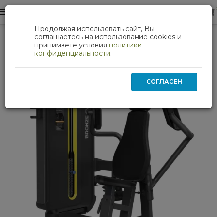
0
0
Продолжая использовать сайт, Вы
Баттерфляй профессиональный BRONZE GYM BW-3004
соглашаетесь на использование cookies и
принимаете условия
политики
конфиденциальности
.
Нет в наличии
СОГЛАСЕН