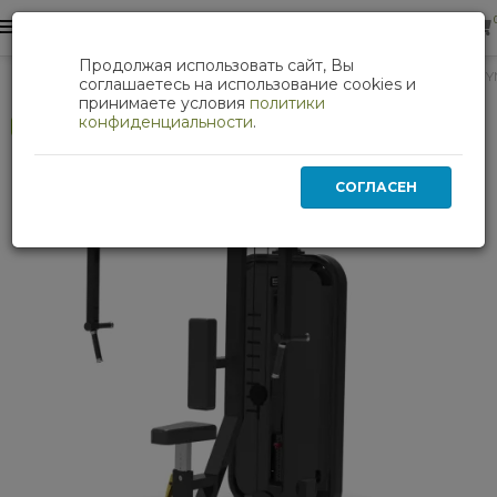
0
0
Продолжая использовать сайт, Вы
Баттерфляй/Задние дельты профессиональный BRONZE GY
соглашаетесь на использование cookies и
принимаете условия
политики
конфиденциальности
.
Хит
СОГЛАСЕН