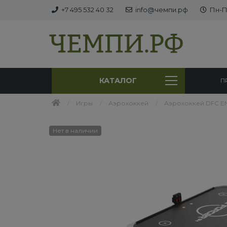
+7 495 532 40 32
info@чемпи.рф
Пн-Пт
КАТАЛОГ
П
Игры
Аэрохоккей
Аэрохоккей DFC E
Нет в наличии