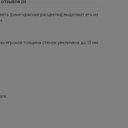
ОТЗЫВОВ (0)
вета (сине-красная расцветка) выделяют его из
и.
ны игроков толщина стенок увеличена до 13 мм.
ате.