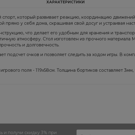
ХАРАКТЕРИСТИКИ
щий спорт, который развивает реакцию, координацию движени
й прямо у себя дома, скрашивая свой досуг и устраивая нас
онструкцию, что делает его удобным для хранения и транспо
тичную атмосферу. Стол изготовлен из прочного материала М
прочность и долговечность.
ет подсчет очков и позволяет следить за ходом игры. В комп
 игрового поля - 119x58см. Толщина бортиков составляет 3мм,
 и получи скидку 3% при