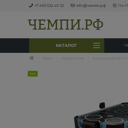
+7 495 532 40 32
info@чемпи.рф
Пн-Пт
КАТАЛОГ
П
Игры
Аэрохоккей
Аэрохоккей DFC IC
Хит