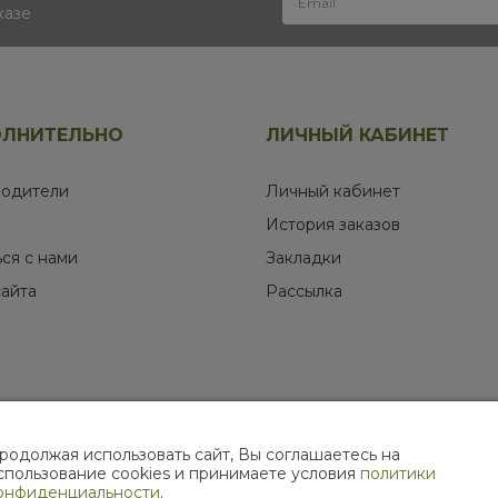
казе
ЛНИТЕЛЬНО
ЛИЧНЫЙ КАБИНЕТ
одители
Личный кабинет
История заказов
ься с нами
Закладки
сайта
Рассылка
родолжая использовать сайт, Вы соглашаетесь на
МЫ В СОЦИАЛЬНЫХ СЕТЯХ
спользование cookies и принимаете условия
политики
онфиденциальности
.