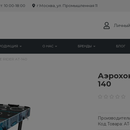
: 10:00-18:00
г.Москва, ул. Промышленная 11
Личный
РОДУКЦИЯ
О НАС
БРЕНДЫ
БЛОГ
E RIDER AT-140
Аэрохок
140
Производитель
Код Товара: AT