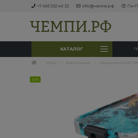
+7 495 532 40 32
info@чемпи.рф
Пн-Пт
КАТАЛОГ
П
Игры
Аэрохоккей
Аэрохоккей DFC REN
Хит