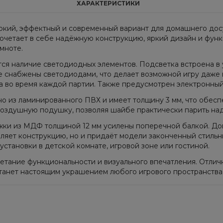
ХАРАКТЕРИСТИКИ
ркий, эффектный и современный вариант для домашнего досуг
сочетает в себе надёжную конструкцию, яркий дизайн и фун
мноте.
ся наличие светодиодных элементов. Подсветка встроена в у
кже снабжены светодиодами, что делает возможной игру даж
 во время каждой партии. Также предусмотрен электронный 
ено из ламинированного ПВХ и имеет толщину 3 мм, что обес
 воздушную подушку, позволяя шайбе практически парить над
ожки из МДФ толщиной 12 мм усилены поперечной балкой. Д
ляет конструкцию, но и придаёт модели законченный стильны
установки в детской комнате, игровой зоне или гостиной.
тание функциональности и визуального впечатления. Отлич
танет настоящим украшением любого игрового пространства