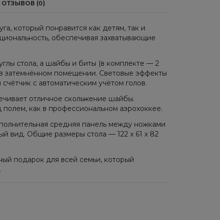
ОТЗЫВОВ (0)
а, который понравится как детям, так и
кциональность, обеспечивая захватывающие
глы стола, а шайбы и биты (в комплекте — 2
е в затемнённом помещении. Световые эффекты
счётчик с автоматическим учётом голов.
печивает отличное скольжение шайбы.
 полем, как в профессиональном аэрохоккее.
ополнительная средняя панель между ножками
й вид. Общие размеры стола — 122 х 61 х 82
ный подарок для всей семьи, который
.