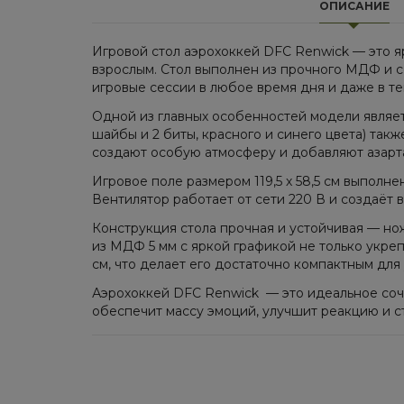
ОПИСАНИЕ
Игровой стол аэрохоккей DFC Renwick — это я
взрослым. Стол выполнен из прочного МДФ и 
игровые сессии в любое время дня и даже в те
Одной из главных особенностей модели являет
шайбы и 2 биты, красного и синего цвета) та
создают особую атмосферу и добавляют азарта
Игровое поле размером 119,5 х 58,5 см выполн
Вентилятор работает от сети 220 В и создаёт
Конструкция стола прочная и устойчивая — н
из МДФ 5 мм с яркой графикой не только укреп
см, что делает его достаточно компактным для 
Аэрохоккей DFC Renwick — это идеальное соче
обеспечит массу эмоций, улучшит реакцию и с