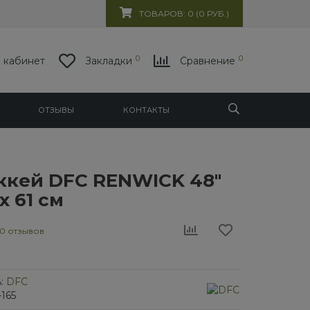
ТОВАРОВ: 0 (0 РУБ.)
0
0
 кабинет
Закладки
Сравнение
ОТЗЫВЫ
КОНТАКТЫ
ккей DFC RENWICK 48"
х 61 см
0 отзывов
:
DFC
-165