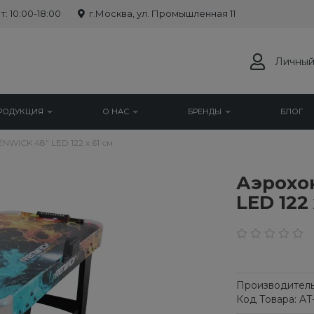
: 10:00-18:00
г.Москва, ул. Промышленная 11
Личный
РОДУКЦИЯ
О НАС
БРЕНДЫ
БЛОГ
WICK 48" LED 122 х 61 см
Аэрохо
LED 122 
Производитель
Код Товара: AT