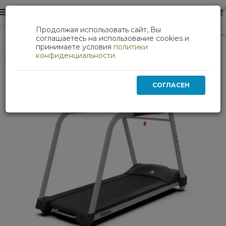
0
0
Продолжая использовать сайт, Вы
Кардиотренажеры
Беговая дорожка DFC PRIDE для ре
соглашаетесь на использование cookies и
принимаете условия
политики
конфиденциальности
.
Хит
СОГЛАСЕН