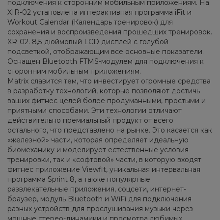
подключения к сторонним мобильным приложениям. На
XIR-02 установлена интерактивная программа iFit и
Workout Calendar (Календарь тренировок) для
сохранения и воспроизведения прошедших тренировок.
XR-02. 8,5-дюймовый LCD дисплей с голубой
подсветкой, отображающим все основные показатели.
Оснащен Bluetooth FTMS-модулем для подключения к
сторонним мобильным приложениям.
Matrix славится тем, что инвестирует огромные средства
в разработку технологий, которые позволяют достичь
ваших фитнес целей более продуманными, простыми и
приятными способами. Эти технологии отличают
действительно премиальный продукт от всего
остального, что представлено на рынке. Это касается как
«железной» части, которая определяет идеальную
биомеханику и моделирует естественные условия
тренировки, так и «софтовой» части, в которую входят
фитнес приложение Viewfit, уникальная интервальная
программа Sprint 8, а также популярные
развлекательные приложения, соцсети, интернет-
браузер, модуль Bluetooth и WiFi для подключения
разных устройств для прослушивания музыки через
мощные стерео-динамики и просмотра любимых