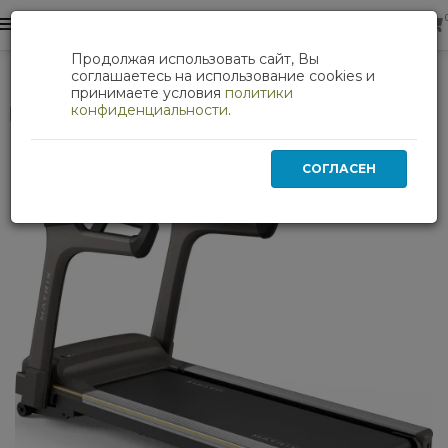
0
0
Продолжая использовать сайт, Вы
Кардиотренажеры
Беговая дорожка Matrix T70XIR
соглашаетесь на использование cookies и
принимаете условия
политики
конфиденциальности
.
Нет в наличии
СОГЛАСЕН