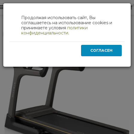
0
0
Продолжая использовать сайт, Вы
Кардиотренажеры
Беговая дорожка Matrix TF30XER
соглашаетесь на использование cookies и
принимаете условия
политики
конфиденциальности
.
Нет в наличии
СОГЛАСЕН