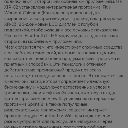
подключения к сторонним мобильным приложениям. На
XIR-02 установлена интерактивная программа iFit и
Workout Calendar (Календарь тренировок) для
сохранения и воспроизведения прошедших тренировок.
XR-03. 8,5-дюймовый LCD дисплей с голубой
подсветкой, отображающим все основные показатели.
Оснащен Bluetooth FTMS-модулем для подключения к
сторонним мобильным приложениям.
Matrix славится тем, что инвестирует огромные средства
в разработку технологий, которые позволяют достичь
ваших фитнес целей более продуманными, простыми и
приятными способами. Эти технологии отличают
действительно премиальный продукт от всего
остального, что представлено на рынке. Это касается как
«железной» части, которая определяет идеальную
биомеханику и моделирует естественные условия
тренировки, так и «софтовой» части, в которую входят
фитнес приложение Viewfit, уникальная интервальная
программа Sprint 8, а также популярные
развлекательные приложения, соцсети, интернет-
браузер, модуль Bluetooth и WiFi для подключения
разных устройств для прослушивания музыки через
мощные стерео-динамики и просмотра любимых