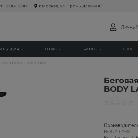
: 10:00-18:00
г.Москва, ул. Промышленная 11
Личный
РОДУКЦИЯ
О НАС
БРЕНДЫ
БЛОГ
NSSON BODY LABS LIBRA
Бегова
BODY L
Производитель
BODY LABS
Код Товара: L