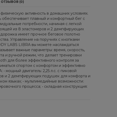
ОТЗЫВОВ (0)
физическую активность в домашних условиях.
ель обеспечивает плавный и комфортный бег с
ивидуальные потребности, начиная с легкой
тоящей из 8 эластомеров и 2 демпфирующих
о, дорожка имеет прочное беговое полотно
ства. Управление на поручнях с кнопками
ODY LABS LIBRA вы можете наслаждаться
зывает важные параметры: время, скорость,
та и ручной режим, что делает тренировки
th для более эффективного контроля за
ниматься спортом с комфортом и эффективно
мощный двигатель: 2,25 л.с. с пиковой
меров и 2 демпфирующих подушек для комфорта и
ком языках; • мультимедийные возможности:
овочного процесса; • складная конструкция: