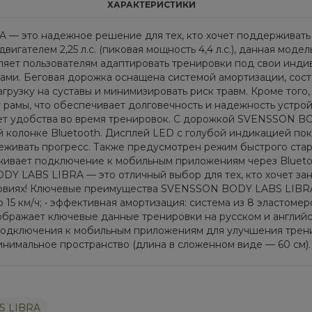
ХАРАКТЕРИСТИКИ
 это надежное решение для тех, кто хочет поддерживать 
вигателем 2,25 л.с. (пиковая мощность 4,4 л.с.), данная мод
воляет пользователям адаптировать тренировки под свои инд
ами. Беговая дорожка оснащена системой амортизации, сос
агрузку на суставы и минимизировать риск травм. Кроме тог
 рамы, что обеспечивает долговечность и надежность устрой
ет удобства во время тренировок. С дорожкой SVENSSON B
 колонке Bluetooth. Дисплей LED с голубой индикацией пока
леживать прогресс. Также предусмотрен режим быстрого стар
ивает подключение к мобильным приложениям через Bluetoo
Y LABS LIBRA — это отличный выбор для тех, кто хочет за
овиях! Ключевые преимущества SVENSSON BODY LABS LIBRA: • 
о 15 км/ч; • эффективная амортизация: система из 8 эласто
ображает ключевые данные тренировки на русском и английс
подключения к мобильным приложениям для улучшения тренир
инимальное пространство (длина в сложенном виде — 60 см).
S LIBRA