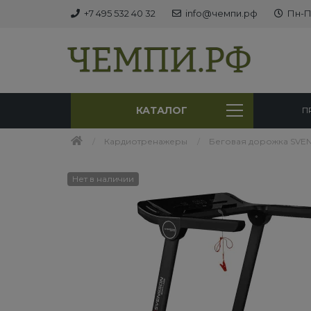
+7 495 532 40 32
info@чемпи.рф
Пн-Пт
КАТАЛОГ
П
Кардиотренажеры
Беговая дорожка SVE
Нет в наличии