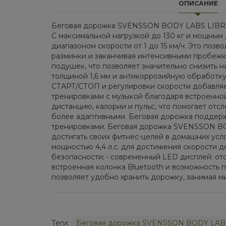
ОПИСАНИЕ
Беговая дорожка SVENSSON BODY LABS LIBRA —
С максимальной нагрузкой до 130 кг и мощным д
диапазоном скорости от 1 до 15 км/ч. Это поз
разминки и заканчивая интенсивными пробежк
подушек, что позволяет значительно снизить н
толщиной 1,6 мм и антикоррозийную обработку
СТАРТ/СТОП и регулировки скорости добавля
тренировками с музыкой благодаря встроенной
дистанцию, калории и пульс, что помогает отс
более адаптивными. Беговая дорожка поддерж
тренировками. Беговая дорожка SVENSSON BOD
достигать своих фитнес-целей в домашних усл
мощностью 4,4 л.с. для достижения скорости д
безопасности; • современный LED дисплей: от
встроенная колонка Bluetooth и возможность 
позволяет удобно хранить дорожку, занимая м
Теги:
Беговая дорожка SVENSSON BODY LAB