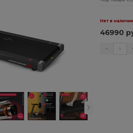
Нет в наличи
46990 р
-