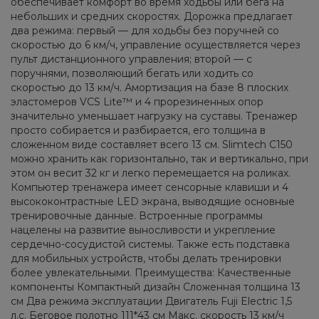
обеспечивает комфорт во время ходьбы или бега на
небольших и средних скоростях. Дорожка предлагает
два режима: первый — для ходьбы без поручней со
скоростью до 6 км/ч, управление осуществляется через
пульт дистанционного управления; второй — с
поручнями, позволяющий бегать или ходить со
скоростью до 13 км/ч. Амортизация на базе 8 плоских
эластомеров VCS Lite™ и 4 прорезиненных опор
значительно уменьшает нагрузку на суставы. Тренажер
просто собирается и разбирается, его толщина в
сложенном виде составляет всего 13 см. Slimtech C150
можно хранить как горизонтально, так и вертикально, при
этом он весит 32 кг и легко перемещается на роликах.
Компьютер тренажера имеет сенсорные клавиши и 4
высококонтрастные LED экрана, выводящие основные
тренировочные данные. Встроенные программы
нацелены на развитие выносливости и укрепление
сердечно-сосудистой системы. Также есть подставка
для мобильных устройств, чтобы делать тренировки
более увлекательными. Преимущества: Качественные
компоненты Компактный дизайн Сложенная толщина 13
см Два режима эксплуатации Двигатель Fuji Electric 1,5
л.с. Беговое полотно 111*43 см Макс. скорость 13 км/ч