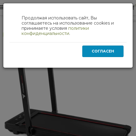
0
0
Продолжая использовать сайт, Вы
Кардиотренажеры
Беговая дорожка Titanium Masters Sl
соглашаетесь на использование cookies и
принимаете условия
политики
конфиденциальности
.
Хит
СОГЛАСЕН