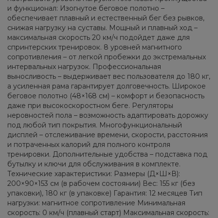
и функционал: Изогнутое беговое полотно –
обеспечивает плавный и естественный бег без рывков,
снижая нагрузку на суставы. Мощный и плавный ход –
максимальная скорость 20 км/ч подойдет даже для
спринтерских тренировок. 8 уровней магнитного
сопротивления – от легкой пробежки до экстремальных
интервальных нагрузок. Профессиональная
выносливость – выдерживает вес пользователя до 180 кг,
а усиленная рама гарантирует долговечность. Широкое
беговое полотно (48×168 см) – комфорт и безопасность
даже при высокоскоростном беге. Регуляторы
неровностей пола – возможность адаптировать дорожку
под любой тип покрытия. Многофункциональный
дисплей – отслеживание времени, скорости, расстояния
и потраченных калорий для полного контроля
тренировки. Дополнительные удобства – подставка под
бутылку и ключи для обслуживания в комплекте.
Технические характеристики: Размеры (Д×Ш×В):
200×90×153 см (в рабочем состоянии) Вес: 155 кг (без
упаковки), 180 кг (в упаковке) Гарантия: 12 месяцев Тип
нагрузки: магнитное сопротивление Минимальная
скорость: 0 км/ч (плавный старт) Максимальная скорость: