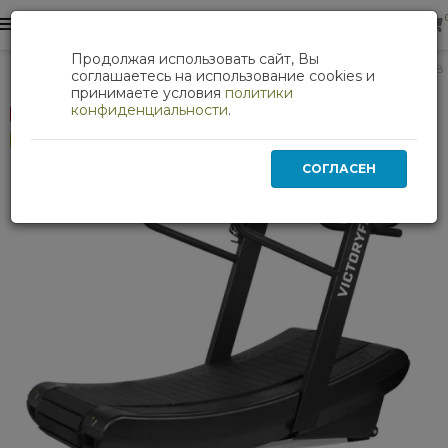
0
0
Продолжая использовать сайт, Вы
Кардиотренажеры
Беговая дорожка VictoryFit VF-8008
соглашаетесь на использование cookies и
принимаете условия
политики
конфиденциальности
.
Скидка 20 %
Хит
СОГЛАСЕН