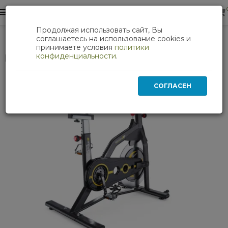
0
0
Продолжая использовать сайт, Вы
Кардиотренажеры
Cпин-байк DFC CHAOKE CK-1
соглашаетесь на использование cookies и
принимаете условия
политики
конфиденциальности
.
Нет в наличии
СОГЛАСЕН