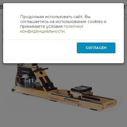
0
0
Продолжая использовать сайт, Вы
Кардиотренажеры
Гребной тренажер MERACH MR-950
соглашаетесь на использование cookies и
принимаете условия
политики
конфиденциальности
.
Скидка 24 %
Хит
СОГЛАСЕН