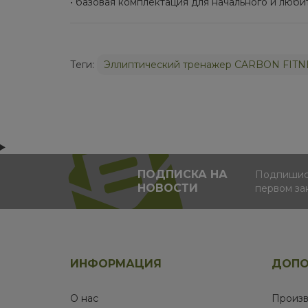
• базовая комплектация для начального и люби
Теги:
Эллиптический тренажер CARBON FITN
ПОДПИСКА НА
Подпишись
НОВОСТИ
первом за
ИНФОРМАЦИЯ
ДОПО
О нас
Произв