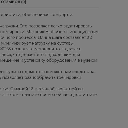
ОТЗЫВОВ (0)
теристики, обеспечивая комфорт и
агрузки. Это позволяет легко адаптировать
 тренировки. Маховик BioFusion с инерционным
вочного процесса. Длина шага составляет 30
 минимизирует нагрузку на суставы.
*153 позволяют установить его даже в
 веса, что делает его подходящим для
емещение и установку оборудования в нужном
и, пульс и одометр – поможет вам следить за
о позволяет разнообразить тренировки
овье. С нашей 12-месячной гарантией вы
на потом - начните прямо сейчас и достигните