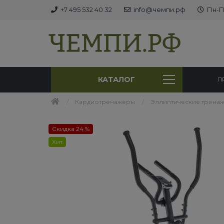
+7 495 532 40 32
info@чемпи.рф
Пн-Пт
КАТАЛОГ
П
Кардиотренажеры
Эллиптические трена
Скидка 24 %
Хит