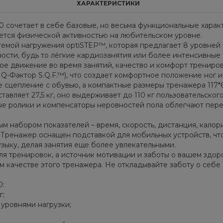
ХАРАКТЕРИСТИКИ
сочетает в себе базовые, но весьма функциональные харак
ается физической активностью на любительском уровне.
ой нагружения optiSTEP™, которая предлагает 8 уровней н
сти, будь то лёгкие кардиозанятия или более интенсивные
вое движение во время занятий, качество и комфорт трениро
 Q-Фактор S.Q.F.™), что создает комфортное положение ног и
сцепление с обувью, а компактные размеры тренажера 117*64
вляет 27,5 кг, оно выдерживает до 110 кг пользовательского
е ролики и компенсаторы неровностей пола облегчают пер
м набором показателей – время, скорость, дистанция, калори
 Тренажер оснащен подставкой для мобильных устройств, чт
ыку, делая занятия еще более увлекательными.
для тренировок, а источник мотивации и заботы о вашем здор
 качестве этого тренажера. Не откладывайте заботу о себе 
0:
г;
 уровнями нагрузки;