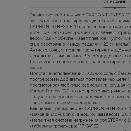
ОПИСАНИЕ
Эллиптический тренажер CARBON FITNESS E20 
эффективность тренировок для тех, кто заним
CARBON FITNESS E20 оснащен магнитной систем
интенсивность тренировки под любые потребно
весом 12,6 кг обеспечивает плавное и устойчи
см, а расстояние между педалями 22 см (малый
Антискользящие педали гарантируют надёжное 
небольших помещениях. Вес оборудования соста
большинства спортсменов. Транспортировочны
месте.
Простая в использовании LCD-консоль с базовы
прогрессом и добиваться поставленных целей.
просматривая любимые сериалы или слушая муз
Carbon Fitness E20 это не просто инструмент 
получаете уверенность в надежности и высоком
новых высот в своих тренировках!
Ключевые преимущества CARBON FITNESS E2
• маховик BioFusion с инерционным весом 12,6 к
• магнитная система нагружения optiSTEP™ с 8
• габариты тренажера: 117*64*153;