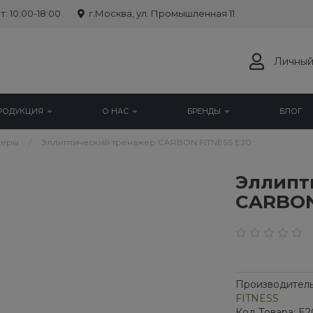
: 10:00-18:00
г.Москва, ул. Промышленная 11
Личный
РОДУКЦИЯ
О НАС
БРЕНДЫ
БЛОГ
жеры
Эллиптический тренажер CARBON FITNESS E20
Эллипт
CARBON
Производитель
FITNESS
Код Товара: E2