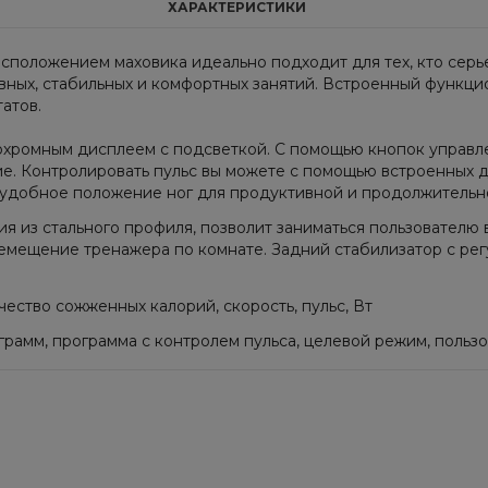
ХАРАКТЕРИСТИКИ
положением маховика идеально подходит для тех, кто серье
вных, стабильных и комфортных занятий. Встроенный функц
атов.
охромным дисплеем с подсветкой. С помощью кнопок управл
ие. Контролировать пульс вы можете с помощью встроенных 
е удобное положение ног для продуктивной и продолжительн
 из стального профиля, позволит заниматься пользователю в
мещение тренажера по комнате. Задний стабилизатор с ре
чество сожженных калорий, скорость, пульс, Вт
грамм, программа с контролем пульса, целевой режим, польз