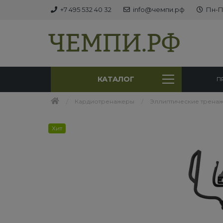
+7 495 532 40 32
info@чемпи.рф
Пн-Пт
КАТАЛОГ
П
Кардиотренажеры
Эллиптические трена
Хит