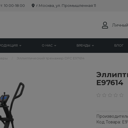
: 10:00-18:00
г.Москва, ул. Промышленная 11
Личный
РОДУКЦИЯ
О НАС
БРЕНДЫ
БЛОГ
жеры
Эллиптический тренажер DFC E97614
Эллипт
E97614
Производитель
Код Товара: E9