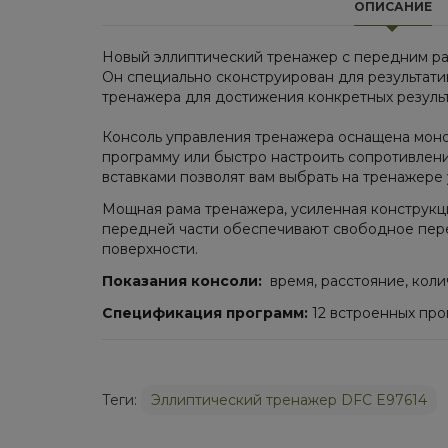
ОПИСАНИЕ
Новый эллиптический тренажер с передним рас
Он специально сконструирован для результати
тренажера для достижения конкретных результ
Консоль управления тренажера оснащена мон
программу или быстро настроить сопротивлен
вставками позволят вам выбрать на тренажер
Мощная рама тренажера, усиленная конструкция
передней части обеспечивают свободное пере
поверхности.
Показания консоли:
время, расстояние, коли
Спецификация программ:
12 встроенных про
Теги:
Эллиптический тренажер DFC E97614