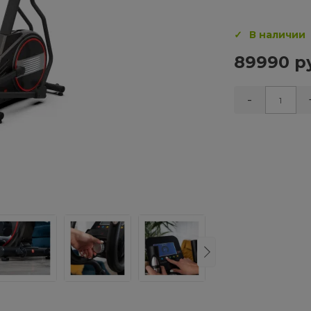
В наличии
89990 р
-