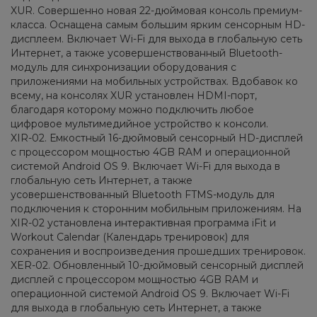
XUR. Совершенно новая 22-дюймовая консоль премиум-
класса. Оснащена самым большим ярким сенсорным HD-
дисплеем. Включает Wi-Fi для выхода в глобальную сеть
Интернет, а также усовершенствованный Bluetooth-
модуль для синхронизации оборудования с
приложениями на мобильных устройствах. Вдобавок ко
всему, на консолях XUR установлен HDMI-порт,
благодаря которому можно подключить любое
цифровое мультимедийное устройство к консоли.
XIR-02. Емкостный 16-дюймовый сенсорный HD-дисплей
с процессором мощностью 4GB RAM и операционной
системой Android OS 9. Включает Wi-Fi для выхода в
глобальную сеть Интернет, а также
усовершенствованный Bluetooth FTMS-модуль для
подключения к сторонним мобильным приложениям. На
XIR-02 установлена интерактивная программа iFit и
Workout Calendar (Календарь тренировок) для
сохранения и воспроизведения прошедших тренировок.
XER-02. Обновленный 10-дюймовый сенсорный дисплей
дисплей с процессором мощностью 4GB RAM и
операционной системой Android OS 9. Включает Wi-Fi
для выхода в глобальную сеть Интернет, а также