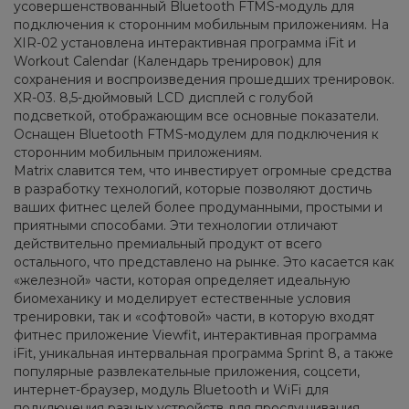
усовершенствованный Bluetooth FTMS-модуль для
подключения к сторонним мобильным приложениям. На
XIR-02 установлена интерактивная программа iFit и
Workout Calendar (Календарь тренировок) для
сохранения и воспроизведения прошедших тренировок.
XR-03. 8,5-дюймовый LCD дисплей с голубой
подсветкой, отображающим все основные показатели.
Оснащен Bluetooth FTMS-модулем для подключения к
сторонним мобильным приложениям.
Matrix славится тем, что инвестирует огромные средства
в разработку технологий, которые позволяют достичь
ваших фитнес целей более продуманными, простыми и
приятными способами. Эти технологии отличают
действительно премиальный продукт от всего
остального, что представлено на рынке. Это касается как
«железной» части, которая определяет идеальную
биомеханику и моделирует естественные условия
тренировки, так и «софтовой» части, в которую входят
фитнес приложение Viewfit, интерактивная программа
iFit, уникальная интервальная программа Sprint 8, а также
популярные развлекательные приложения, соцсети,
интернет-браузер, модуль Bluetooth и WiFi для
подключения разных устройств для прослушивания