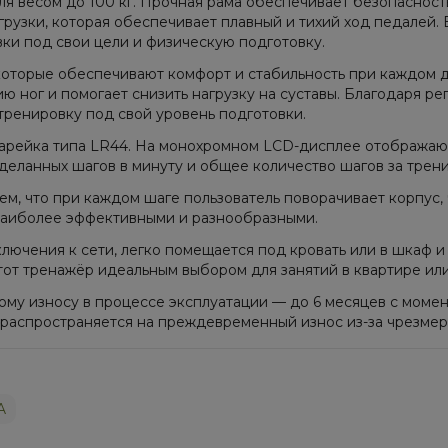
я весом до 100 кг. Прочная рама обеспечивает безопасност
рузки, которая обеспечивает плавный и тихий ход педалей.
вки под свои цели и физическую подготовку.
оторые обеспечивают комфорт и стабильность при каждом 
 ног и помогает снизить нагрузку на суставы. Благодаря р
тренировку под свой уровень подготовки.
атарейка типа LR44. На монохромном LCD-дисплее отображаю
деланных шагов в минуту и общее количество шагов за трен
ем, что при каждом шаге пользователь поворачивает корпус,
наиболее эффективными и разнообразными.
ения к сети, легко помещается под кровать или в шкаф и г
от тренажёр идеальным выбором для занятий в квартире или
му износу в процессе эксплуатации — до 6 месяцев с момен
е распространяется на преждевременный износ из-за чрезме
A