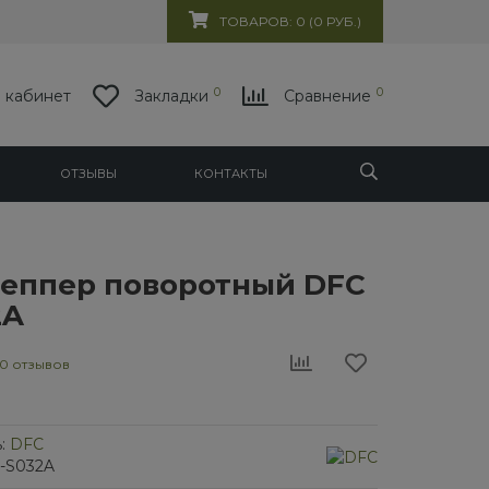
ТОВАРОВ: 0 (0 РУБ.)
0
0
 кабинет
Закладки
Сравнение
ОТЗЫВЫ
КОНТАКТЫ
еппер поворотный DFC
2A
0 отзывов
:
DFC
Q-S032A