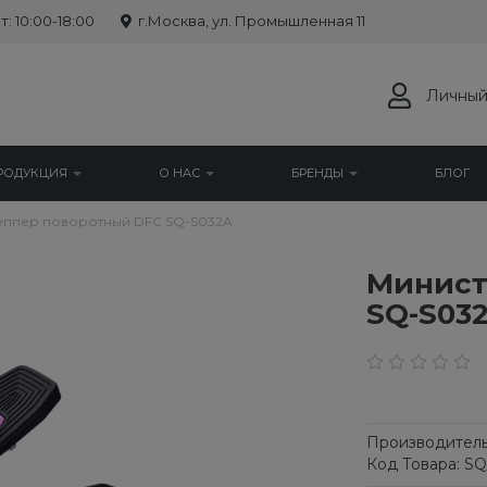
: 10:00-18:00
г.Москва, ул. Промышленная 11
Личный
РОДУКЦИЯ
О НАС
БРЕНДЫ
БЛОГ
ппер поворотный DFC SQ-S032A
Минист
SQ-S03
Производитель
Код Товара: S