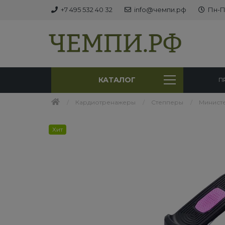
+7 495 532 40 32
info@чемпи.рф
Пн-Пт
КАТАЛОГ
П
Кардиотренажеры
Степперы
Министе
Хит