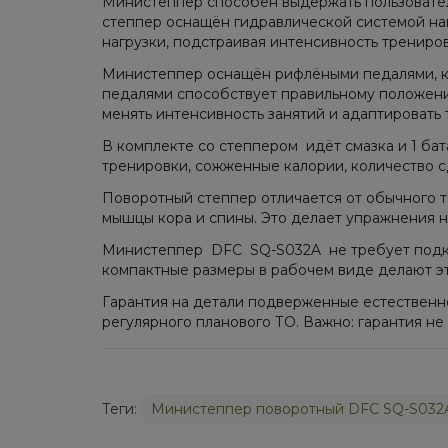
Министеппер способен выдержать пользовател
степпер оснащён гидравлической системой наг
нагрузки, подстраивая интенсивность трениро
Министеппер оснащён рифлёными педалями, к
педалями способствует правильному положению
менять интенсивность занятий и адаптировать 
В комплекте со степпером идёт смазка и 1 б
тренировки, сожженные калории, количество с
Поворотный степпер отличается от обычного т
мышцы кора и спины. Это делает упражнения 
Министеппер DFC SQ-S032A не требует подключ
компактные размеры в рабочем виде делают эт
Гарантия на детали подверженные естественно
регулярного планового ТО. Важно: гарантия н
Теги:
Министеппер поворотный DFC SQ-S032