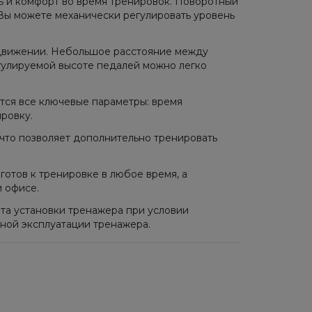
ь и комфорт во время тренировок. Поворотный
 Вы можете механически регулировать уровень
движении. Небольшое расстояние между
егулируемой высоте педалей можно легко
тся все ключевые параметры: время
ировку.
 что позволяет дополнительно тренировать
отов к тренировке в любое время, а
 офисе.
та установки тренажера при условии
рной эксплуатации тренажера.