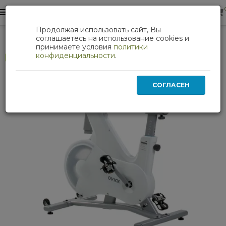
0
0
Продолжая использовать сайт, Вы
Кардиотренажеры
Спин-байк DFC OVICX B-Q210W
соглашаетесь на использование cookies и
принимаете условия
политики
конфиденциальности
.
Хит
СОГЛАСЕН