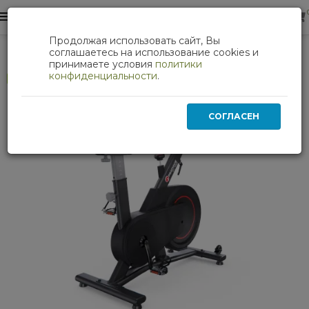
0
0
Продолжая использовать сайт, Вы
Кардиотренажеры
Спин-байк DFC PRATIQUE
соглашаетесь на использование cookies и
принимаете условия
политики
конфиденциальности
.
Хит
СОГЛАСЕН