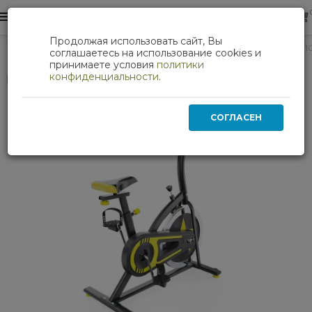
0
0
Продолжая использовать сайт, Вы
Кардиотренажеры
Спин-байк DFC WeR Sports YSP-BIK-
соглашаетесь на использование cookies и
принимаете условия
политики
конфиденциальности
.
Нет в наличии
СОГЛАСЕН