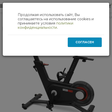
0
0
Продолжая использовать сайт, Вы
Кардиотренажеры
Спин-байк SVENSSON BODY LABS FU
соглашаетесь на использование cookies и
принимаете условия
политики
конфиденциальности
.
Нет в наличии
СОГЛАСЕН