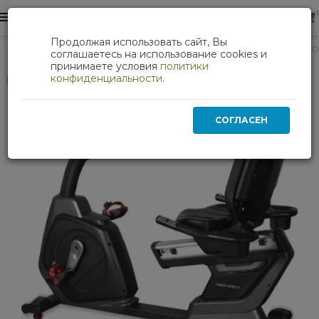
0
0
Продолжая использовать сайт, Вы
Кардиотренажеры
Велоэргометр Bronze Gym SVENSSON
соглашаетесь на использование cookies и
принимаете условия
политики
конфиденциальности
.
Хит
СОГЛАСЕН