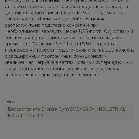
К числу дополнительных преимуществ FORCE R750 LX
относится возможность воспроизведения и вывода на
динамики аудио файлов (через MP3-плеер, смартфон
или планшет). Мобильное устройство можно
расположить на подставке консоли и при
необходимости зарядить (через USB-порт). Однофазный
вентилятор будет приятным дополнением в жаркое
время года. *Отличие R750 LX от R750: генератор
(тренажер не требует подключения к сети), LED консоль
с расширенным программным функционалом,
увеличенная нагрузка в ваттах, кованый супернадежный
шатун, контурное сидение увеличенного размера,
выделение красным отдельных элементов.
Теги:
Велоэргометр Bronze Gym SVENSSON INDUSTRIAL
FORCE R750 LX