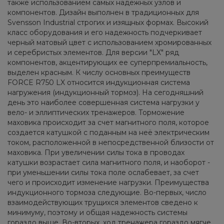
также использованием самых надежных узлов и
компонентов. Дизайн выполнен в традиционных для
Svensson Industrial строгих и изящных формах. Высокий
класс оборудования и его надежность подчеркивает
черный матовый цвет с использованием хромированных
и серебристых элементов. Для версии "LX" ряд
компонентов, акцентирующих ее суперпремиальность,
выделен красным. К числу основных преимуществ
FORCE R750 LX относится индукционная система
нагружения (индукционный тормоз). На сегодняшний
день это наиболее совершенная сиcтема нагрузки у
вело- и эллиптических тренажеров. Торможение
маховика происходит за счет магнитного поля, которое
создается катушкой с поданным на неё электрическим
током, расположенной в непосредственной близости от
маховика. При увеличении силы тока в проводах
катушки возрастает сила магнитного поля, и наоборот -
при уменьшении силы тока поле ослабевает, за счет
чего и происходит изменение нагрузки. Преимущества
индукционного тормоза следующие. Во-первых, число
взаимодействующих трущихся элементов сведено к
минимуму, поэтому и общая надежность системы
гораздо выше. Во-вторых, ход тренажера гораздо мягче