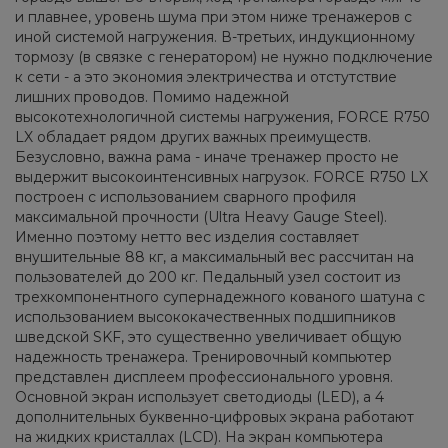
и плавнее, уровень шума при этом ниже тренажеров с
иной системой нагружения. В-третьих, индукционному
тормозу (в связке с генератором) не нужно подключение
к сети - а это экономия электричества и отстутствие
лишних проводов. Помимо надежной
высокотехнологичной системы нагружения, FORCE R750
LX обладает рядом других важных преимуществ.
Безусловно, важна рама - иначе тренажер просто не
выдержит высокоинтенсивных нагрузок. FORCE R750 LX
построен с использованием сварного профиля
максимальной прочности (Ultra Heavy Gauge Steel).
Именно поэтому нетто вес изделия составляет
внушительные 88 кг, а максимальный вес рассчитан на
пользователей до 200 кг. Педальный узел состоит из
трехкомпонентного супернадежного кованого шатуна с
использованием высококачественных подшипников
шведской SKF, это существенно увеличивает общую
надежность тренажера. Тренировочный компьютер
представлен дисплеем профессионального уровня.
Основной экран использует светодиоды (LED), а 4
дополнительных буквенно-цифровых экрана работают
на жидких кристаллах (LCD). На экран компьютера