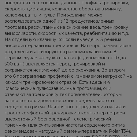
выводятся все основные данные - профиль тренировки,
скорость, дистанция, количество оборотов в минуту,
калории, ватты и пульс. При желании можно
воспользоваться одной из 12 предустановленных
программ, рассчитанных на снижение веса, тренировку
выносливости, скоростных качеств, реабилитацию и т.д.
На отдельную клавишу консоли выведены 3 режима
высокоинтервальных тренировок. Ватт-программы также
разделены и активируются разными клавишами. В
первом случае нагрузка в ваттах (в диапазоне от 10 до
500 ватт) выставляется перед тренировкой и
сохраняется неизменной до ее окончания. Во-втором -
это 6 программных профилей с изменяемой нагрузкой на
каждом тренировочном отрезке. Есть здесь и 4
классические пульсозависимые программы, они
отвечают за тренировку тех пользователей, которым
важно контролировать верхние пределы частоты
сердечного ритма. Для точного определения пульса и
просто комфортной тренировки в компьютер встроен
высокоточный беспроводной телеметрический
приемник (для считывания частоты сердечного ритма
рекомендован нагрудный ремень-передатчик Polar T34).