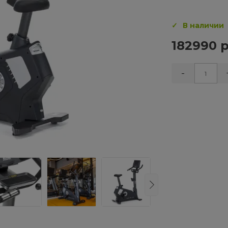
В наличии
182990 р
-