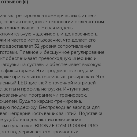
ОТЗЫВОВ (0)
ных тренировок в коммерческих фитнес-
, сочетая передовые технологии с элегантным
ия только лучшего. Новая модель
ключительную надежность и долговечность.
и и частое использование, что делает его
предоставляет 32 уровня сопротивления,
дготовки. Плавное и бесшумное регулирование
5 кг обеспечивает превосходную инерцию и
нагрузки на суставы и обеспечивает высокую
 с фиксаторами. Эти продуманные педали
аже при самых интенсивных тренировках. Это
вленный LED дисплей с точечной матрицей
, ватты и профиль нагрузки. Интуитивно
тановленными программами тренировок,
целей. Будь то кардио-тренировка,
имую поддержку. Беспроводная зарядка для
вая непрерывность ваших занятий. Подставка
е удобства и делают использование
 76,5 см в упаковке, BRONZE GYM U1000M PRO
 что подчеркивает его прочность и