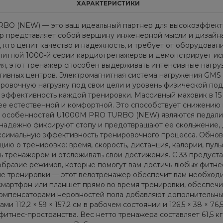
ХАРАКТЕРИСТИКИ
 (NEW) — это ваш идеальный партнер для высокоэффектив
ер представляет собой вершину инженерной мысли и дизайна
 кто ценит качество и надежность, и требует от оборудован
итной 1000-й серии кардиотренажеров и демонстрирует ис
, этот тренажер способен выдерживать интенсивные нагрузк
тивных центров. Электромагнитная система нагружения GMS 
ировочную нагрузку под свои цели и уровень физической по
 эффективность каждой тренировки. Массивный маховик в 1
ее естественной и комфортной. Это способствует снижению 
их особенностей U1000M PRO TURBO (NEW) являются педали
адежно фиксируют стопу и предотвращают ее скольжение, д
максимальную эффективность тренировочного процесса. Обно
ю о тренировке: время, скорость, дистанция, калории, пульс
ь тренажером и отслеживать свои достижения. С 33 предус
азие режимов, которые помогут вам достичь любых фитнес-
ые тренировки — этот велотренажер обеспечит вам необход
смартфон или планшет прямо во время тренировки, обеспечи
компенсаторами неровностей пола добавляют дополнительны
и 112,2 × 59 × 157,2 см в рабочем состоянии и 126,5 × 38 ×
нес-пространства. Вес нетто тренажера составляет 61,5 кг,