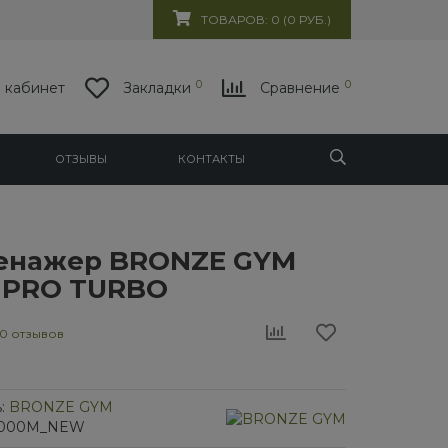
ТОВАРОВ: 0 (0 РУБ.)
0
0
 кабинет
Закладки
Сравнение
ОТЗЫВЫ
КОНТАКТЫ
енажер BRONZE GYM
 PRO TURBO
0 отзывов
:
BRONZE GYM
U1000M_NEW