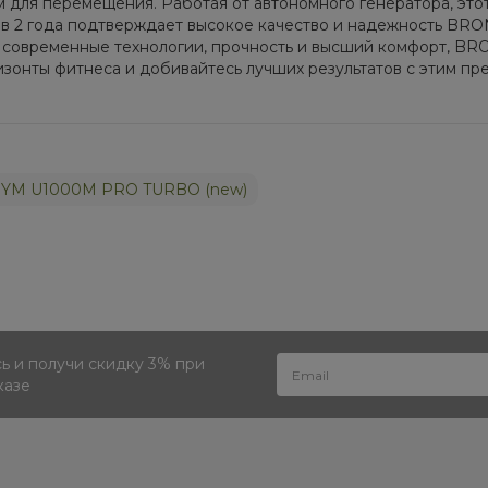
ым для перемещения. Работая от автономного генератора, э
тия в 2 года подтверждает высокое качество и надежность 
бе современные технологии, прочность и высший комфорт,
изонты фитнеса и добивайтесь лучших результатов с этим п
GYM U1000M PRO TURBO (new)
 и получи скидку 3% при
казе