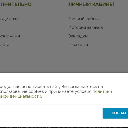
ЛНИТЕЛЬНО
ЛИЧНЫЙ КАБИНЕТ
одители
Личный кабинет
История заказов
ься с нами
Закладки
сайта
Рассылка
родолжая использовать сайт, Вы соглашаетесь на
МЫ В СОЦИАЛЬНЫХ СЕТЯХ
спользование cookies и принимаете условия
политики
онфиденциальности
.
СОГЛАС
Работает на
ocStore
Чемпи - интернет магазин спортивного оборудования! © 2026