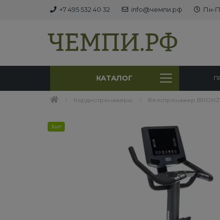
+7 495 532 40 32
info@чемпи.рф
Пн-Пт
КАТАЛОГ
П
Кардиотренажеры
Велотренажер BRONZ
Хит