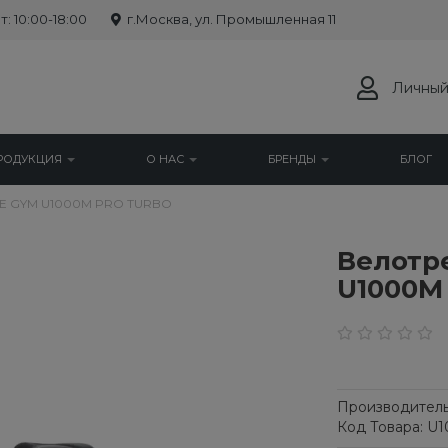
: 10:00-18:00
г.Москва, ул. Промышленная 11
Личный
РОДУКЦИЯ
О НАС
БРЕНДЫ
БЛОГ
E GYM U1000M PRO TURBO
Велотр
U1000M
Производитель
Код Товара: 