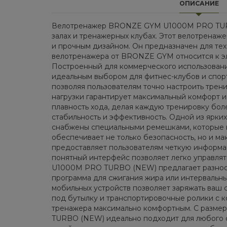
ОПИСАНИЕ
Велотренажер BRONZE GYM U1000M PRO TURBO
залах и тренажерных клубах. Этот велотренаж
и прочным дизайном. Он предназначен для тех,
велотренажера от BRONZE GYM относится к эл
Построенный для коммерческого использования
идеальным выбором для фитнес-клубов и спор
позволяя пользователям точно настроить трен
нагрузки гарантирует максимальный комфорт и
плавность хода, делая каждую тренировку бол
стабильность и эффективность. Одной из ярк
снабжены специальными ремешками, которые н
обеспечивает не только безопасность, но и 
предоставляет пользователям четкую информаци
понятный интерфейс позволяет легко управлят
U1000M PRO TURBO (NEW) предлагает разнообр
программа для сжигания жира или интервальн
мобильных устройств позволяет заряжать ваш 
под бутылку и транспортировочные ролики с 
тренажера максимально комфортным. С размерам
TURBO (NEW) идеально подходит для любого фит