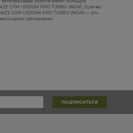
тот велотренажер обеспечивает большую
BRONZE GYM U1000M PRO TURBO (NEW). Если вы
 BRONZE GYM U1000M PRO TURBO (NEW) — это
ревосходным тренажером.