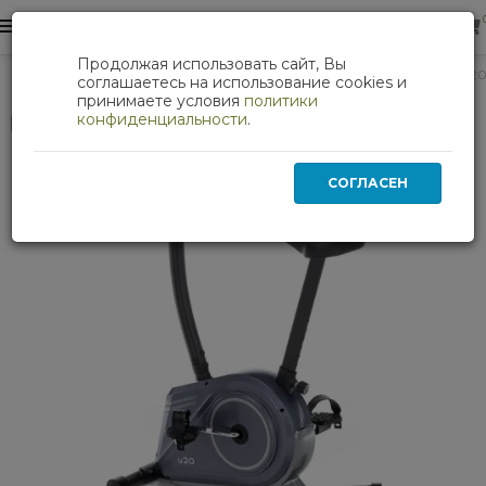
0
0
Продолжая использовать сайт, Вы
Кардиотренажеры
Велотренажер CARBON FITNESS U2
соглашаетесь на использование cookies и
принимаете условия
политики
конфиденциальности
.
Нет в наличии
СОГЛАСЕН