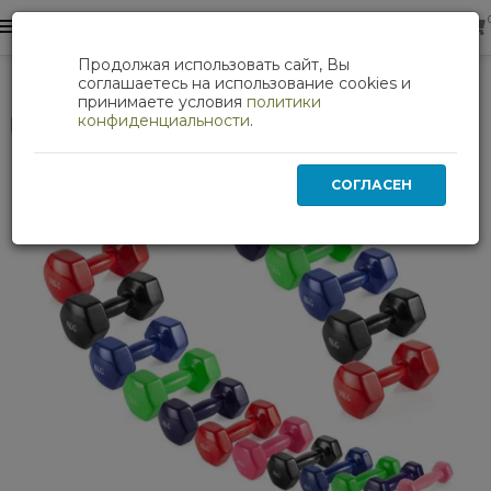
0
0
Продолжая использовать сайт, Вы
Набор гантелей от 0,5-10 кг VictoryFit VF-SET114
соглашаетесь на использование cookies и
принимаете условия
политики
конфиденциальности
.
Нет в наличии
СОГЛАСЕН