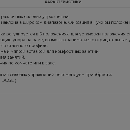
ХАРАКТЕРИСТИКИ
 различных силовых упражнений.
у наклона в широком диапазоне. Фиксация в нужном положе
ка регулируется в 6 положениях: для установки положения 
ацию упора на раме, возможно заниматься с отрицательным у
ого стального профиля.
ма и мягкой вставкой для комфортных занятий.
мя занятий.
ия по комнате или в зале.
ения силовых упражнений рекомендуем приобрести:
я DCGE )