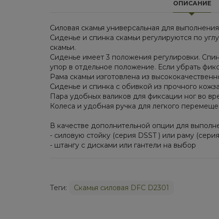
ОПИСАНИЕ
Силовая скамья универсальная для выполнения
Сиденье и спинка скамьи регулируются по угл
скамьи.
Сиденье имеет 3 положения регулировки. Спин
упор в отдельное положение. Если убрать фикс
Рама скамьи изготовлена из высококачественн
Сиденье и спинка с обивкой из прочного кожза
Пара удобных валиков для фиксации ног во вре
Колеса и удобная ручка для легкого перемещен
В качестве дополнительной опции для выполн
- силовую стойку (серия DSST ) или раму (сери
- штангу с дисками или гантели на выбор
Теги:
Cкамья силовая DFC D2301