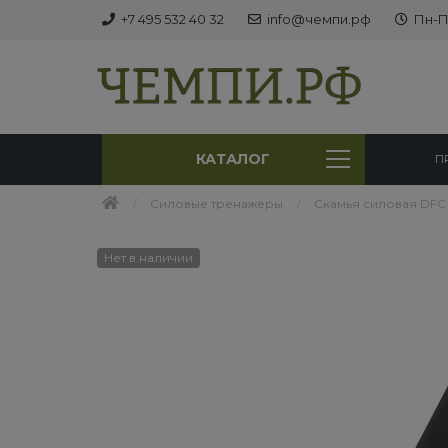
+7 495 532 40 32
info@чемпи.рф
Пн-Пт
КАТАЛОГ
П
Силовые тренажеры
Cкамья силовая DFC
Нет в наличии