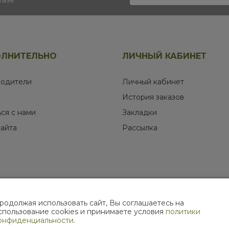
казе
ЛНИТЕЛЬНО
ЛИЧНЫЙ КАБИНЕТ
одители
Личный кабинет
История заказов
ься с нами
Закладки
сайта
Рассылка
родолжая использовать сайт, Вы соглашаетесь на
МЫ В СОЦИАЛЬНЫХ СЕТЯХ
спользование cookies и принимаете условия
политики
онфиденциальности
.