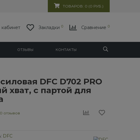
ТОВАРОВ: 0 (0 РУБ.)
0
0
 кабинет
Закладки
Сравнение
ОТЗЫВЫ
КОНТАКТЫ
 силовая DFC D702 PRO
 хват, с партой для
а
0 отзывов
:
DFC