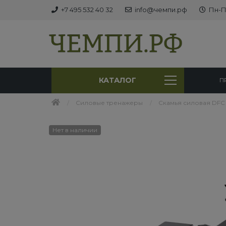
+7 495 532 40 32
info@чемпи.рф
Пн-Пт
КАТАЛОГ
П
Силовые тренажеры
Cкамья силовая DFC 
Нет в наличии