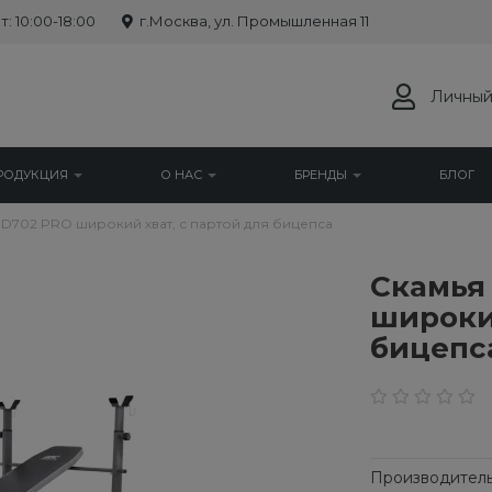
: 10:00-18:00
г.Москва, ул. Промышленная 11
Личный
РОДУКЦИЯ
О НАС
БРЕНДЫ
БЛОГ
D702 PRO широкий хват, с партой для бицепса
Cкамья
широкий
бицепс
Производитель