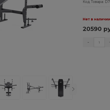
Код Товара: D7
Нет в наличи
20590 ру
-