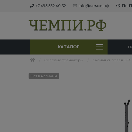
+7 495 532 40 32
info@чемпи.рф
Пн-Пт
КАТАЛОГ
П
Силовые тренажеры
Cкамья силовая DFC
Нет в наличии