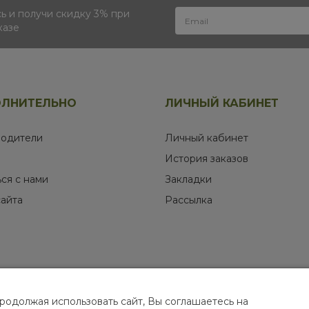
 и получи скидку 3% при
казе
ЛНИТЕЛЬНО
ЛИЧНЫЙ КАБИНЕТ
одители
Личный кабинет
История заказов
ься с нами
Закладки
сайта
Рассылка
родолжая использовать сайт, Вы соглашаетесь на