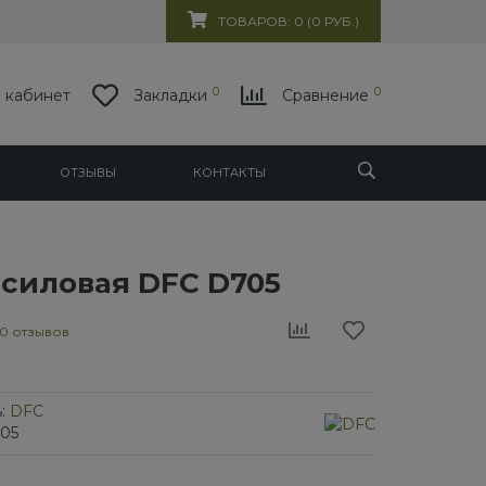
ТОВАРОВ: 0 (0 РУБ.)
0
0
 кабинет
Закладки
Сравнение
ОТЗЫВЫ
КОНТАКТЫ
 силовая DFC D705
0 отзывов
:
DFC
705