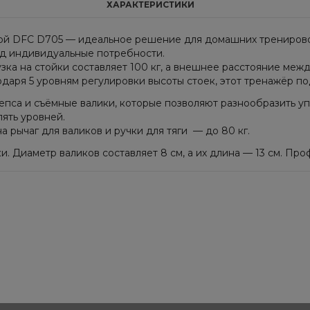
ХАРАКТЕРИСТИКИ
той DFC D705 — идеальное решение для домашних тренировок
под индивидуальные потребности.
ка на стойки составляет 100 кг, а внешнее расстояние между 
одаря 5 уровням регулировки высоты стоек, этот тренажёр п
епса и съёмные валики, которые позволяют разнообразить у
пять уровней.
а рычаг для валиков и ручки для тяги — до 80 кг.
. Диаметр валиков составляет 8 см, а их длина — 13 см. Профи